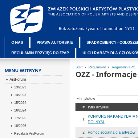
O NAS
PRAWA AUTORSKIE
SPADKOBIERCY - OGŁOSZE
REGULAMIN PRZYJĘĆ DO ZPAP
ULGI i RABATY DLA CZŁONK
Start
Regulaminy
Regulamin KPO
MENU WITRYNY
OZZ - Informacj
ArsForum
13/2023
14/2023
Filtr tytułów
15/2024
#
Tytuł artykułu
16/2024
KONKURS NA KANDYDATA 
17/2025
1
DOLNYM,
18/2026
2
Pomoc socjalna dla artystów
Redakcja ArsForum