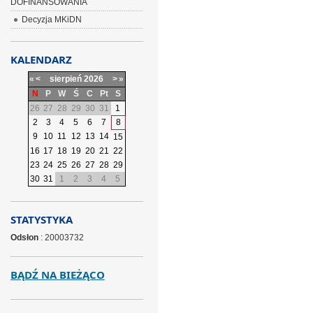
DOFINANSOWANIA
Decyzja MKiDN
KALENDARZ
«
<
sierpień
2026
>
»
N
P
W
Ś
C
Pt
S
26
27
28
29
30
31
1
2
3
4
5
6
7
8
9
10
11
12
13
14
15
16
17
18
19
20
21
22
23
24
25
26
27
28
29
30
31
1
2
3
4
5
STATYSTYKA
Odsłon
: 20003732
BĄDŹ NA BIEŻĄCO