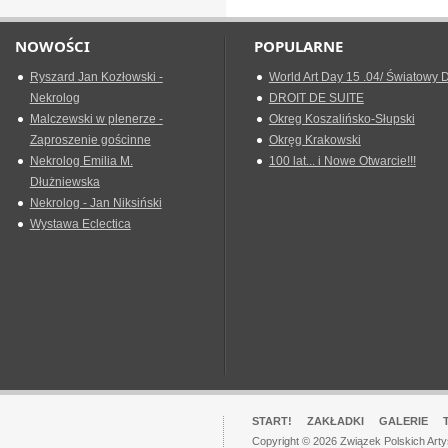
NOWOŚCI
POPULARNE
Ryszard Jan Kozłowski -
World Art Day 15 .04/ Światowy D
Nekrolog
DROIT DE SUITE
Malczewski w plenerze -
Okreg Koszalińsko-Słupski
Zaproszenie gościnne
Okręg Krakowski
Nekrolog Emilia M.
100 lat... i Nowe Otwarcie!!!
Dłużniewska
Nekrolog - Jan Niksiński
Wystawa Eclectica
START!
ZAKŁADKI
GALERIE
Copyright © 2026 Związek Polskich Art