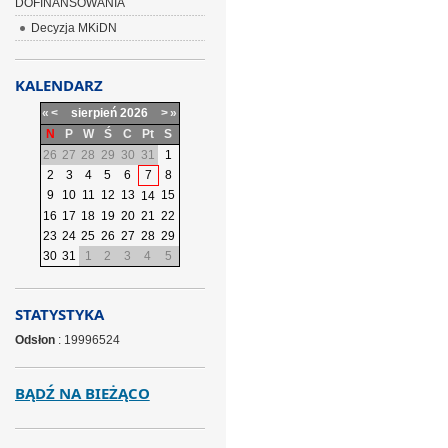
DOFINANSOWANIA
Decyzja MKiDN
KALENDARZ
«
<
sierpień
2026
>
»
N
P
W
Ś
C
Pt
S
26
27
28
29
30
31
1
2
3
4
5
6
7
8
9
10
11
12
13
15
14
16
17
18
19
20
21
22
23
24
25
26
27
28
29
30
31
1
2
3
4
5
STATYSTYKA
Odsłon
: 19996524
BĄDŹ NA BIEŻĄCO