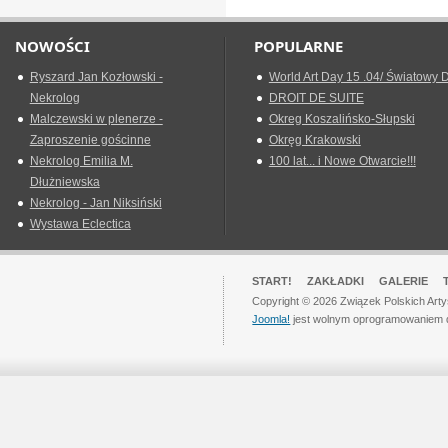
NOWOŚCI
POPULARNE
Ryszard Jan Kozłowski -
World Art Day 15 .04/ Światowy D
Nekrolog
DROIT DE SUITE
Malczewski w plenerze -
Okreg Koszalińsko-Słupski
Zaproszenie gościnne
Okręg Krakowski
Nekrolog Emilia M.
100 lat... i Nowe Otwarcie!!!
Dłużniewska
Nekrolog - Jan Niksiński
Wystawa Eclectica
START!
ZAKŁADKI
GALERIE
Copyright © 2026 Związek Polskich Art
Joomla!
jest wolnym oprogramowaniem 