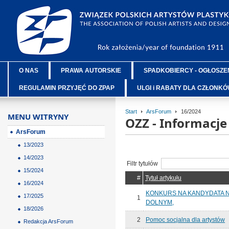
O NAS
PRAWA AUTORSKIE
SPADKOBIERCY - OGŁOSZE
REGULAMIN PRZYJĘĆ DO ZPAP
ULGI i RABATY DLA CZŁONK
Start
ArsForum
16/2024
MENU WITRYNY
OZZ - Informacj
ArsForum
13/2023
14/2023
Filtr tytułów
15/2024
#
Tytuł artykułu
16/2024
KONKURS NA KANDYDATA 
17/2025
1
DOLNYM,
18/2026
2
Pomoc socjalna dla artystów
Redakcja ArsForum