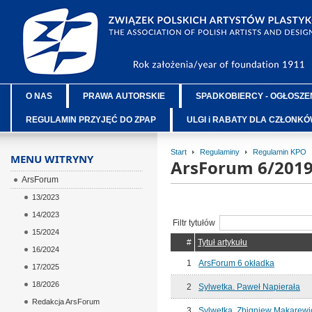
O NAS
PRAWA AUTORSKIE
SPADKOBIERCY - OGŁOSZE
REGULAMIN PRZYJĘĆ DO ZPAP
ULGI i RABATY DLA CZŁONK
Start
Regulaminy
Regulamin KPO
MENU WITRYNY
ArsForum 6/201
ArsForum
13/2023
14/2023
Filtr tytułów
15/2024
#
Tytuł artykułu
16/2024
1
ArsForum 6 okładka
17/2025
18/2026
2
Sylwetka. Paweł Napierała
Redakcja ArsForum
3
Sylwetka. Zbigniew Makarewi