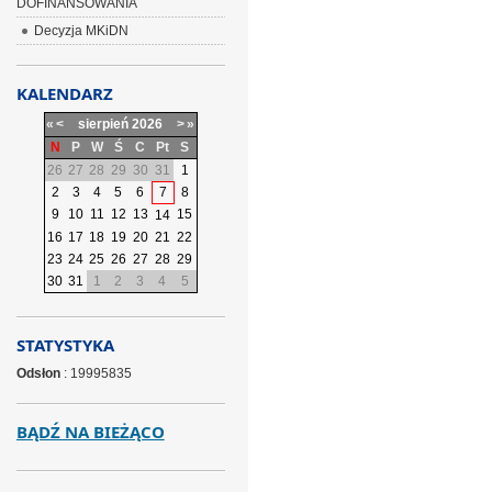
DOFINANSOWANIA
Decyzja MKiDN
KALENDARZ
«
<
sierpień
2026
>
»
N
P
W
Ś
C
Pt
S
26
27
28
29
30
31
1
2
3
4
5
6
7
8
9
10
11
12
13
15
14
16
17
18
19
20
21
22
23
24
25
26
27
28
29
30
31
1
2
3
4
5
STATYSTYKA
Odsłon
: 19995835
BĄDŹ NA BIEŻĄCO