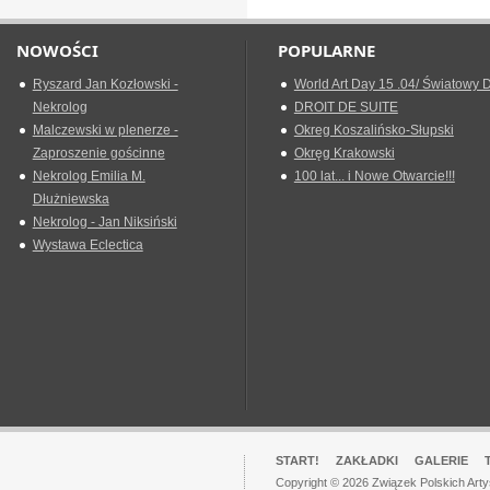
NOWOŚCI
POPULARNE
Ryszard Jan Kozłowski -
World Art Day 15 .04/ Światowy D
Nekrolog
DROIT DE SUITE
Malczewski w plenerze -
Okreg Koszalińsko-Słupski
Zaproszenie gościnne
Okręg Krakowski
Nekrolog Emilia M.
100 lat... i Nowe Otwarcie!!!
Dłużniewska
Nekrolog - Jan Niksiński
Wystawa Eclectica
START!
ZAKŁADKI
GALERIE
Copyright © 2026 Związek Polskich Art