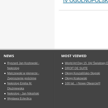
IV OGÓLNOPOLSK
NEWS
MOST VIEWED
Ryszard Jan Kozłowski -
World Art Day 15 .04/ Światowy D
Nekrolog
DROIT DE SUITE
Malczewski w plenerze -
Okreg Koszalińsko-Słupski
Zaproszenie gościnne
Okręg Krakowski
Nekrolog Emilia M.
100 lat... i Nowe Otwarcie!!!
Dłużniewska
Nekrolog - Jan Niksiński
Wystawa Eclectica