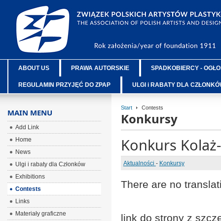
ABOUT US
PRAWA AUTORSKIE
SPADKOBIERCY - OGŁO
REGULAMIN PRZYJĘĆ DO ZPAP
ULGI i RABATY DLA CZŁONK
Start
Contests
MAIN MENU
Konkursy
Add Link
Konkurs Kolaż
Home
News
Aktualności
-
Konkursy
Ulgi i rabaty dla Członków
Exhibitions
There are no translat
Contests
Links
Materiały graficzne
link do strony z szc