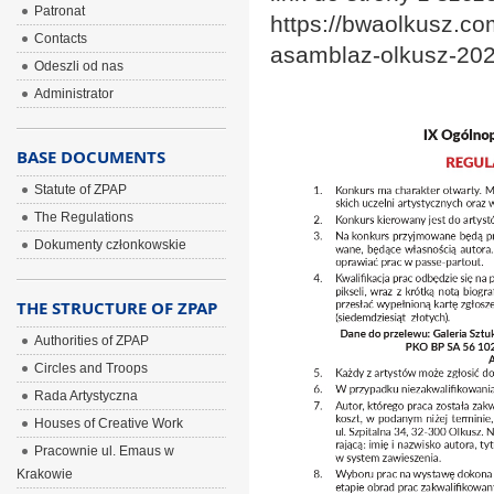
Patronat
https://bwaolkusz.co
Contacts
asamblaz-olkusz-202
Odeszli od nas
Administrator
BASE DOCUMENTS
Statute of ZPAP
The Regulations
Dokumenty członkowskie
THE STRUCTURE OF ZPAP
Authorities of ZPAP
Circles and Troops
Rada Artystyczna
Houses of Creative Work
Pracownie ul. Emaus w
Krakowie