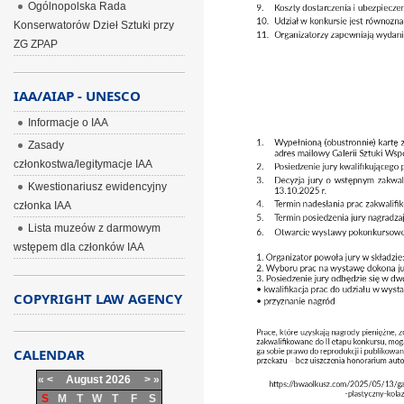
Ogólnopolska Rada
Konserwatorów Dzieł Sztuki przy
ZG ZPAP
IAA/AIAP - UNESCO
Informacje o IAA
Zasady
członkostwa/legitymacje IAA
Kwestionariusz ewidencyjny
członka IAA
Lista muzeów z darmowym
wstępem dla członków IAA
COPYRIGHT LAW AGENCY
CALENDAR
«
<
August
2026
>
»
S
M
T
W
T
F
S