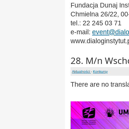
Fundacja Dunaj Inst
Chmielna 26/22, 0
tel.: 22 245 03 71
e-mail:
event@dialog
www.dialoginstytut.
28. M/n Wscho
Aktualności
-
Konkursy
There are no transla