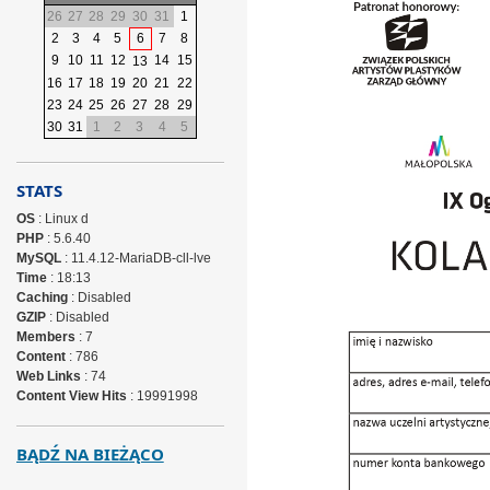
26
27
28
29
30
31
1
2
3
4
5
6
7
8
9
10
11
12
14
15
13
16
17
18
19
20
21
22
23
24
25
26
27
28
29
30
31
1
2
3
4
5
STATS
OS
: Linux d
PHP
: 5.6.40
MySQL
: 11.4.12-MariaDB-cll-lve
Time
: 18:13
Caching
: Disabled
GZIP
: Disabled
Members
: 7
Content
: 786
Web Links
: 74
Content View Hits
: 19991998
BĄDŹ NA BIEŻĄCO