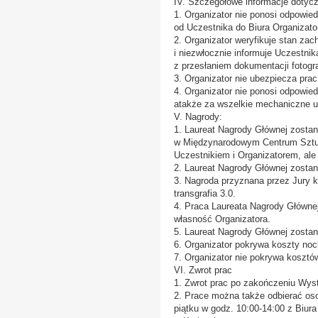
IV. Szczegółowe informacje dotycz
1. Organizator nie ponosi odpowie
od Uczestnika do Biura Organizato
2. Organizator weryfikuje stan zac
i niezwłocznie informuje Uczestni
z przesłaniem dokumentacji fotogr
3. Organizator nie ubezpiecza pra
4. Organizator nie ponosi odpowied
atakże za wszelkie mechaniczne u
V. Nagrody:
1. Laureat Nagrody Głównej zostan
w Międzynarodowym Centrum Sztuk
Uczestnikiem i Organizatorem, ale
2. Laureat Nagrody Głównej zostan
3. Nagroda przyznana przez Jury 
transgrafia 3.0.
4. Praca Laureata Nagrody Główne
własność Organizatora.
5. Laureat Nagrody Głównej zostan
6. Organizator pokrywa koszty noc
7. Organizator nie pokrywa kosztó
VI. Zwrot prac
1. Zwrot prac po zakończeniu Wys
2. Prace można także odbierać oso
piątku w godz. 10:00-14:00 z Biu