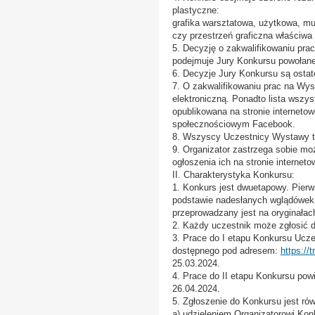
plastyczne:
grafika warsztatowa, użytkowa, mul
czy przestrzeń graficzna właściwa
5. Decyzję o zakwalifikowaniu pra
podejmuje Jury Konkursu powołane
6. Decyzje Jury Konkursu są ostate
7. O zakwalifikowaniu prac na Wys
elektroniczną. Ponadto lista wsz
opublikowana na stronie internetowe
społecznościowym Facebook.
8. Wszyscy Uczestnicy Wystawy tr
9. Organizator zastrzega sobie mo
ogłoszenia ich na stronie interneto
II. Charakterystyka Konkursu:
1. Konkurs jest dwuetapowy. Pierw
podstawie nadesłanych wglądówek w
przeprowadzany jest na oryginałac
2. Każdy uczestnik może zgłosić d
3. Prace do I etapu Konkursu Ucze
dostępnego pod adresem:
https://t
25.03.2024.
4. Prace do II etapu Konkursu pow
26.04.2024.
5. Zgłoszenie do Konkursu jest ró
a) udzieleniem Organizatorowi Kon