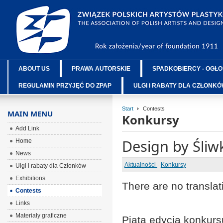
ABOUT US
PRAWA AUTORSKIE
SPADKOBIERCY - OGŁO
REGULAMIN PRZYJĘĆ DO ZPAP
ULGI i RABATY DLA CZŁONK
Start
Contests
MAIN MENU
Konkursy
Add Link
Design by Śli
Home
News
Aktualności
-
Konkursy
Ulgi i rabaty dla Członków
Exhibitions
There are no translat
Contests
Links
Materiały graficzne
Piąta edycja konkur