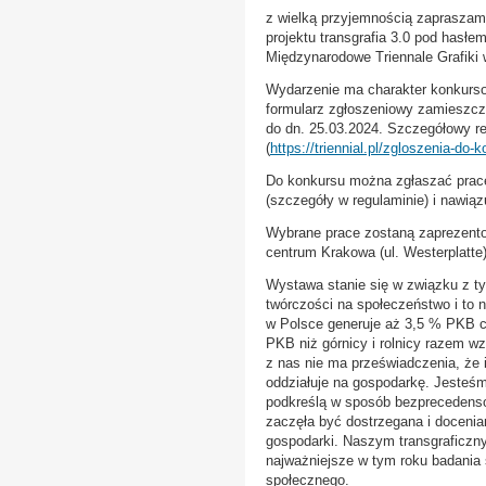
z wielką przyjemnością zapraszamy 
projektu transgrafia 3.0 pod hasł
Międzynarodowe Triennale Grafiki 
Wydarzenie ma charakter konkurso
formularz zgłoszeniowy zamieszczo
do dn. 25.03.2024. Szczegółowy re
(
https://triennial.pl/zgloszenia-do-
Do konkursu można zgłaszać prace 
(szczegóły w regulaminie) i nawiąz
Wybrane prace zostaną zaprezent
centrum Krakowa (ul. Westerplatte
Wystawa stanie się w związku z t
twórczości na społeczeństwo i to n
w Polsce generuje aż 3,5 % PKB cz
PKB niż górnicy i rolnicy razem wz
z nas nie ma przeświadczenia, że 
oddziałuje na gospodarkę. Jesteśm
podkreślą w sposób bezprecedensow
zaczęła być dostrzegana i docenia
gospodarki. Naszym transgraficzn
najważniejsze w tym roku badania 
społecznego.