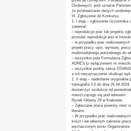
przed jej cofnięciem. Posiadacie
Osobowych, jeśli uznacie Państwo
że przetwarzanie danych osobow
III. Zgłoszenie do Konkursu:
1. I etap – zgłoszenie Uczestnika
zawierać:
– reprodukcje prac lub projektu z
przesłać reprodukcje jest w Instru
– w przypadku prac realizowanych
projekt pracy, opis, wymiary, prec
multimedialnego potrzebnego do wł
– wszystkie pola Formularza Zg
ADRES (z wyłączeniem nr mieszk
– wszystkie punkty sekcji OŚWIA
a ich niezaznaczenie skutkuje wy
2. II etap – nadesłanie oryginałó
transgrafia 3.0 do dnia 26.04.202
dostarczyć osobiście od poniedzia
mieszczącego się pod adresem:
Rynek Główny 29 w Krakowie.
– Zgłaszane prace powinny mieć na
literami.
– W przypadku prac realizowanych
koszt i we własnym zakresie pracy
wyznaczonym przez Organizatora.