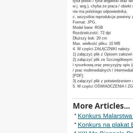
tytuł polski / tytuł angielski oraz 
w j. ang.), chyba że praca / obiekt
nie ma polskiego odpowiednika;
c. wszystkie reprodukcje powinny 
Format: JPG.
Model barw: RGB
Rozdzielczość: 72 dpi
Dłuższy bok: 20 cm
Max. wielkość pliku: 10 MB
4. W części ZAŁĄCZNIKI należy:
1) załączyć plik z Opisem założeń 
2) załączyć plik ze Szczegółowym
i rysunkową oraz precyzyjny opis (d
/ prac multmedialnych / intermedial
[PDF];
3) załączyć plik z potwierdzeniem
5. W części OŚWIADCZENIA I ZGO
More Articles...
Konkurs Malarstwa
Konkurs na plakat