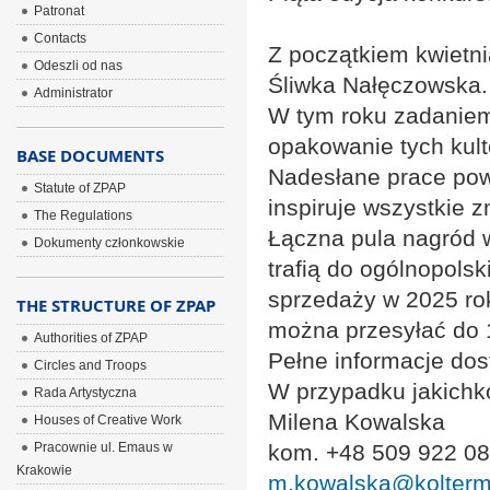
Patronat
Contacts
Z początkiem kwietni
Odeszli od nas
Śliwka Nałęczowska.
Administrator
W tym roku zadaniem 
opakowanie tych kult
BASE DOCUMENTS
Nadesłane prace powi
Statute of ZPAP
inspiruje wszystkie z
The Regulations
Łączna pula nagród w
Dokumenty członkowskie
trafią do ogólnopolsk
sprzedaży w 2025 roku
THE STRUCTURE OF ZPAP
można przesyłać do 
Authorities of ZPAP
Pełne informacje do
Circles and Troops
W przypadku jakichko
Rada Artystyczna
Milena Kowalska
Houses of Creative Work
Pracownie ul. Emaus w
kom. +48 509 922 0
Krakowie
m.kowalska@kolterm