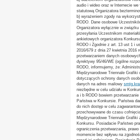
audio i wideo oraz w Internecie we
statutową Organizatora beztermino
b) wyrażeniem zgody na wykorzys
RODO. Dane osobowe Uczestników 
Organizatora wyłącznie w związku
przesyłania Uczestnikom materiałó
ankietowych organizatora Konkurs
RODO i Zgodnie z art. 13 ust 1 i 
2016/679 z dnia 27 kwietnia 2016 
przetwarzaniem danych osobowych 
dyrektywy 95/46/WE (ogólne rozpor
RODO, informujemy, że: Administ
Międzynarodowe Triennale Grafiki
dotyczących ochrony danych osob
danych na adres mailowy
smtg.kr
niezbędne w celu udziału w Konkurs
a i b RODO bowiem przetwarzanie d
Państwa w Konkursie. Państwa da
do nich dostęp w celu zagwaranto
przechowywane do czasu cofnięcia 
Międzynarodowe Triennale Grafiki z
Konkursu. Posiadacie Państwo praw
ograniczenia przetwarzania, praw
momencie bez wpływu na zgodność