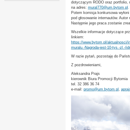
dotyczącym RODO oraz portfolio, n
na adres:
mural770@um.bytom.pl
.
Potem komisja konkursowa wyłoni tr
pod głosowanie internautów. Autor 
Następnie jego praca zostanie zre
Wszelkie informacje dotyczące prz
linkiem:
https://www.bytom.pl/aktualnosci/
muralu.-Nagroda-jest-10-tys.-zl.-/i
W razie pytań, pozostaję do Państ
Z pozdrowieniami,
Aleksandra Prajs
kierownik Biura Promocji Bytomia
tel. 32 386 36 74
e-mail:
promo@um.bytom.pl
,
apra