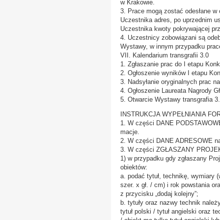
w Krakowie.
3. Prace mogą zostać odesłane w 
Uczestnika adres, po uprzednim us
Uczestnika kwoty pokrywającej prz
4. Uczestnicy zobowiązani są odeb
Wystawy, w innym przypadku prace
VII. Kalendarium transgrafii 3.0
1. Zgłaszanie prac do I etapu Kon
2. Ogłoszenie wyników I etapu Ko
3. Nadsyłanie oryginalnych prac 
4. Ogłoszenie Laureata Nagrody G
5. Otwarcie Wystawy transgrafia 
INSTRUKCJA WYPEŁNIANIA F
1. W części DANE PODSTAWOWE nale
macje.
2. W części DANE ADRESOWE nale
3. W części ZGŁASZANY PROJEK
1) w przypadku gdy zgłaszany Proje
obiektów:
a. podać tytuł, technikę, wymiary (
szer. x gł. / cm) i rok powstania 
z przycisku „dodaj kolejny”;
b. tytuły oraz nazwy technik należy
tytuł polski / tytuł angielski oraz t