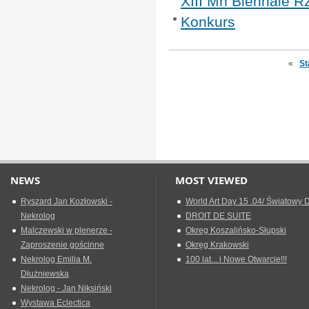
XIII Mn Biennale R
Konkurs
«
St
NEWS
MOST VIEWED
Ryszard Jan Kozłowski -
World Art Day 15 .04/ Światowy D
Nekrolog
DROIT DE SUITE
Malczewski w plenerze -
Okreg Koszalińsko-Słupski
Zaproszenie gościnne
Okręg Krakowski
Nekrolog Emilia M.
100 lat... i Nowe Otwarcie!!!
Dłużniewska
Nekrolog - Jan Niksiński
Wystawa Eclectica