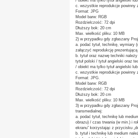
/ obiekt ma tylko tytuł angielski l
c. wszystkie reprodukcje powinny 
Format: JPG
Model barw: RGB
Rozdzielczość: 72 dpi
Dłuższy bok: 20 cm
Max. wielkość pliku: 10 MB
2) w przypadku gdy zgłaszany Projek
a. podać tytuł, technikę, wymiary (
załączyć reprodukcję prezentującą
b. tytuł oraz nazwę techniki należy
tytuł polski / tytuł angielski oraz t
/ obiekt ma tylko tytuł angielski l
c. wszystkie reprodukcje powinny 
Format: JPG.
Model barw: RGB
Rozdzielczość: 72 dpi
Dłuższy bok: 20 cm
Max. wielkość pliku: 10 MB
3) w przypadku gdy zgłaszany Proje
transmedialnej:
a. podać tytuł, technikę lub mediu
obrazu) / czas trwania (w min.) i 
ekranu” korzystając z przycisku „do
b. tytuł i technikę lub medium nale