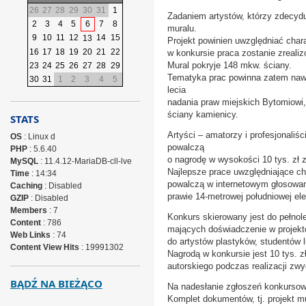
26
27
28
29
30
31
1
Zadaniem artystów, którzy zdecyduj
2
3
4
5
6
7
8
muralu.
9
10
11
12
14
15
13
Projekt powinien uwzględniać chara
16
17
18
19
20
21
22
w konkursie praca zostanie zrealiz
Mural pokryje 148 mkw. ściany.
23
24
25
26
27
28
29
Tematyka prac powinna zatem nawi
30
31
1
2
3
4
5
lecia
nadania praw miejskich Bytomiowi,
ściany kamienicy.
STATS
Artyści – amatorzy i profesjonaliśc
OS
: Linux d
powalczą
PHP
: 5.6.40
o nagrodę w wysokości 10 tys. zł z
MySQL
: 11.4.12-MariaDB-cll-lve
Najlepsze prace uwzględniające cha
Time
: 14:34
powalczą w internetowym głosowani
Caching
: Disabled
prawie 14-metrowej południowej ele
GZIP
: Disabled
Members
: 7
Konkurs skierowany jest do pełnole
Content
: 786
mających doświadczenie w projektow
Web Links
: 74
do artystów plastyków, studentów 
Content View Hits
: 19991302
Nagrodą w konkursie jest 10 tys. 
autorskiego podczas realizacji zwy
BĄDŹ NA BIEŻĄCO
Na nadesłanie zgłoszeń konkursowy
Komplet dokumentów, tj. projekt m