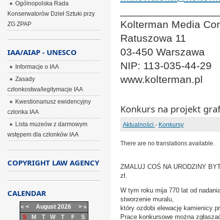
Ogólnopolska Rada
________________
Konserwatorów Dzieł Sztuki przy
Kolterman Media Co
ZG ZPAP
Ratuszowa 11
03-450 Warszawa
IAA/AIAP - UNESCO
NIP: 113-035-44-29
Informacje o IAA
www.kolterman.pl
Zasady
członkostwa/legitymacje IAA
Kwestionariusz ewidencyjny
Konkurs na projekt gra
członka IAA
Lista muzeów z darmowym
Aktualności
-
Konkursy
wstępem dla członków IAA
There are no translations available.
COPYRIGHT LAW AGENCY
ZMALUJ COŚ NA URODZINY BYTOMIA
zł.
W tym roku mija 770 lat od nadani
CALENDAR
stworzenie muralu,
«
<
August
2026
>
»
który ozdobi elewację kamienicy p
Prace konkursowe można zgłaszać 
S
M
T
W
T
F
S