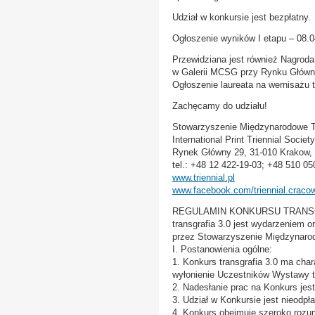
Udział w konkursie jest bezpłatny.
Ogłoszenie wyników I etapu – 08.0
Przewidziana jest również Nagroda
w Galerii MCSG przy Rynku Główny
Ogłoszenie laureata na wernisażu t
Zachęcamy do udziału!
Stowarzyszenie Międzynarodowe Tr
International Print Triennial Societ
Rynek Główny 29, 31-010 Krakow,
tel.: +48 12 422-19-03; +48 510 05
www.triennial.pl
www.facebook.com/triennial.craco
REGULAMIN KONKURSU TRANSG
transgrafia 3.0 jest wydarzeniem 
przez Stowarzyszenie Międzynarod
I. Postanowienia ogólne:
1. Konkurs transgrafia 3.0 ma char
wyłonienie Uczestników Wystawy tr
2. Nadesłanie prac na Konkurs jes
3. Udział w Konkursie jest nieodpła
4. Konkurs obejmuje szeroko rozumi