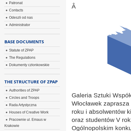
Patronat
Â
Contacts
Odeszli od nas
Administrator
BASE DOCUMENTS
Statute of ZPAP
The Regulations
Dokumenty członkowskie
THE STRUCTURE OF ZPAP
Authorities of ZPAP
Galeria Sztuki Wspó
Circles and Troops
Włocławek zaprasza p
Rada Artystyczna
roku i absolwentów k
Houses of Creative Work
oraz studentów V rok
Pracownie ul. Emaus w
Krakowie
Ogólnopolskim kon