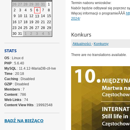
Termin naboru wniosków:
26
27
28
29
30
31
1
Nabór będzie odbywał się poprzez sy
2
3
4
5
6
7
8
Więcej informacji o programieÂÂÂ
ht
9
10
11
12
14
15
13
2024/
16
17
18
19
20
21
22
23
24
25
26
27
28
29
Konkurs
30
31
1
2
3
4
5
Aktualności
-
Konkursy
STATS
There are no translations available.
OS
: Linux d
PHP
: 5.6.40
MySQL
: 11.4.12-MariaDB-cll-lve
Time
: 20:18
Caching
: Disabled
GZIP
: Disabled
Members
: 7
Content
: 786
Web Links
: 74
Content View Hits
: 19992548
BĄDŹ NA BIEŻĄCO