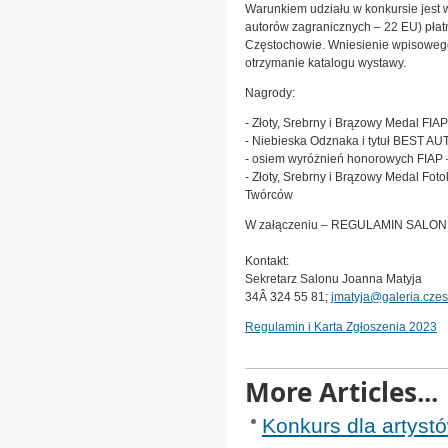
Warunkiem udziału w konkursie jest wn
autorów zagranicznych – 22 EU) płatn
Częstochowie. Wniesienie wpisoweg
otrzymanie katalogu wystawy.
Nagrody:
- Złoty, Srebrny i Brązowy Medal FIAP
- Niebieska Odznaka i tytuł BEST A
- osiem wyróżnień honorowych FIAP –
- Złoty, Srebrny i Brązowy Medal Fot
Twórców
W załączeniu – REGULAMIN SALO
Kontakt:
Sekretarz Salonu Joanna Matyja
34Â 324 55 81;
jmatyja@galeria.czest
Regulamin i Karta Zgłoszenia 2023
More Articles...
Konkurs dla artyst