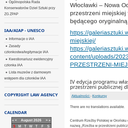
Ogólnopolska Rada
Włocławki – Nowa Od
Konserwatorów Dzieł Sztuki przy
przestrzeni miejskie
ZG ZPAP
będącego oryginalną 
IAA/AIAP - UNESCO
https://galeriasztuki
Informacje o IAA
miejskiej/
Zasady
https://galeriasztuki
członkostwa/legitymacje IAA
content/uploads/20
Kwestionariusz ewidencyjny
PRZESTRZENI-MIEJS
członka IAA
Lista muzeów z darmowym
wstępem dla członków IAA
IV edycja programu wł
przestrzeni publicznej d
COPYRIGHT LAW AGENCY
Aktualności
-
Konkursy
There are no translations available.
CALENDAR
«
<
August
2026
>
»
Centrum Rzeźby Polskiej w Orońsku 
nazwą „Rzeźba w przestrzeni publiczn
S
M
T
W
T
F
S