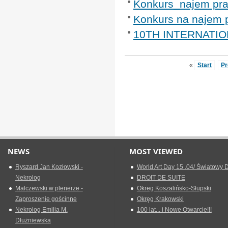
Konkurs_najem pra
Konkurs na najem 
10TH INTERNATIO
«
Start
Pr
NEWS
MOST VIEWED
Ryszard Jan Kozłowski -
World Art Day 15 .04/ Światowy D
Nekrolog
DROIT DE SUITE
Malczewski w plenerze -
Okreg Koszalińsko-Słupski
Zaproszenie gościnne
Okręg Krakowski
Nekrolog Emilia M.
100 lat... i Nowe Otwarcie!!!
Dłużniewska