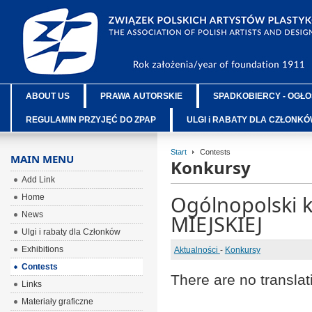
ABOUT US
PRAWA AUTORSKIE
SPADKOBIERCY - OGŁO
REGULAMIN PRZYJĘĆ DO ZPAP
ULGI i RABATY DLA CZŁONK
Start
Contests
MAIN MENU
Konkursy
Add Link
Ogólnopolski 
Home
News
MIEJSKIEJ
Ulgi i rabaty dla Członków
Exhibitions
Aktualności
-
Konkursy
Contests
There are no translat
Links
Materiały graficzne