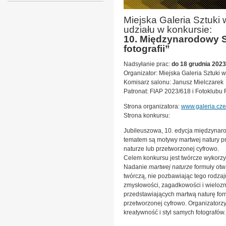
Miejska Galeria Sztuki
udziału w konkursie:
10. Międzynarodowy S
fotografii”
Nadsyłanie prac:
do 18 grudnia 2023 
Organizator: Miejska Galeria Sztuki
Komisarz salonu: Janusz Mielczarek
Patronat: FIAP 2023/618 i Fotoklubu
Strona organizatora:
www.galeria.czes
Strona konkursu:
Jubileuszowa, 10. edycja międzynaro
tematem są motywy martwej natury pr
naturze lub przetworzonej cyfrowo.
Celem konkursu jest twórcze wykorzy
Nadanie
martwej naturze
formuły otw
twórczą, nie pozbawiając tego rodzaj
zmysłowości, zagadkowości i wielozn
przedstawiających martwą naturę form
przetworzonej cyfrowo. Organizatorz
kreatywność i styl samych fotografów.