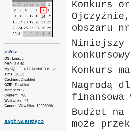
Konkurs or
26
27
28
29
30
31
1
2
3
4
5
6
7
8
Ojczyźnie,
9
10
11
12
13
15
14
16
17
18
19
20
21
22
obszaru nr
23
24
25
26
27
28
29
30
31
1
2
3
4
5
Niniejszy 
STATS
konkursowy
OS
: Linux d
PHP
: 5.6.40
Konkurs ma
MySQL
: 11.4.12-MariaDB-cll-lve
Time
: 20:13
Caching
: Disabled
Nagrodą dl
GZIP
: Disabled
Members
: 7
finansowa 
Content
: 786
Web Links
: 74
Content View Hits
: 19998908
Budżet na 
BĄDŹ NA BIEŻĄCO
może przek