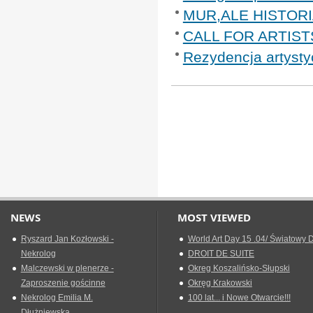
MUR,ALE HISTORIA
CALL FOR ARTIST
Rezydencja artysty
NEWS
MOST VIEWED
Ryszard Jan Kozłowski -
World Art Day 15 .04/ Światowy D
Nekrolog
DROIT DE SUITE
Malczewski w plenerze -
Okreg Koszalińsko-Słupski
Zaproszenie gościnne
Okręg Krakowski
Nekrolog Emilia M.
100 lat... i Nowe Otwarcie!!!
Dłużniewska