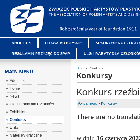
ABOUT US
PRAWA AUTORSKIE
SPADKOBIERCY - OGŁO
REGULAMIN PRZYJĘĆ DO ZPAP
ULGI i RABATY DLA CZŁONK
Start
Contests
MAIN MENU
Konkursy
Add Link
Konkurs rzeźbi
Home
News
Aktualności
-
Konkursy
Ulgi i rabaty dla Członków
Exhibitions
There are no translat
Contests
Links
Materiały graficzne
w dniu
16 czerwca 202