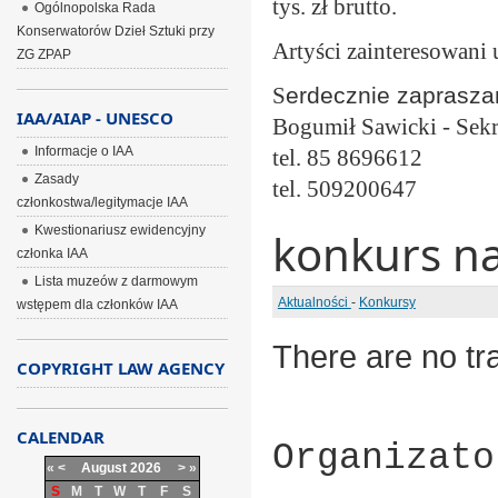
tys. zł brutto.
Ogólnopolska Rada
Konserwatorów Dzieł Sztuki przy
Artyści zainteresowani
ZG ZPAP
S
erdecznie
zaprasza
IAA/AIAP - UNESCO
Bogumił Sawicki - Sek
Informacje o IAA
tel. 85 8696612
Zasady
tel. 509200647
członkostwa/legitymacje IAA
Kwestionariusz ewidencyjny
konkurs na
członka IAA
Lista muzeów z darmowym
Aktualności
-
Konkursy
wstępem dla członków IAA
There are no tra
COPYRIGHT LAW AGENCY
CALENDAR
Organizato
«
<
August
2026
>
»
S
M
T
W
T
F
S