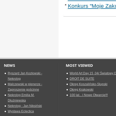
Konkurs "Moje Zak
NEWS
MOST VIEWED
Ryszard Jan Kozłowski -
World Art Day 15 .04/ Światowy D
Nekrolog
DROIT DE SUITE
Malczewski w plenerze -
Okreg Koszalińsko-Słupski
Zaproszenie gościnne
Okręg Krakowski
Nekrolog Emilia M.
100 lat... i Nowe Otwarcie!!!
Dłużniewska
Nekrolog - Jan Niksiński
Wystawa Eclectica