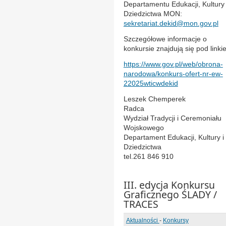
Departamentu Edukacji, Kultury 
Dziedzictwa MON:
sekretariat.dekid@mon.gov.pl
Szczegółowe informacje o
konkursie znajdują się pod linki
https://www.gov.pl/web/obrona-
narodowa/konkurs-ofert-nr-ew-
22025wticwdekid
Â
Leszek Chemperek
Radca
Wydział Tradycji i Ceremoniału
Wojskowego
Departament Edukacji, Kultury i
Dziedzictwa
tel.261 846 910
III. edycja Konkursu
Graficznego ŚLADY /
TRACES
Aktualności
-
Konkursy