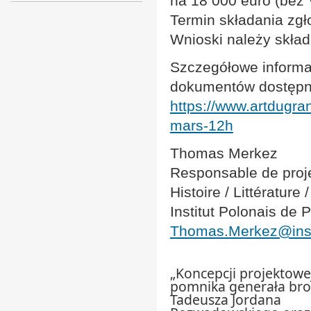
na 18 000 euro (bez V
Termin składania zgł
Wnioski należy skład
Szczegółowe informa
dokumentów dostępne
https://www.artdugran
mars-12h
Thomas Merkez
Responsable de proj
Histoire / Littérature 
Institut Polonais de P
Thomas.Merkez@insty
„Koncepcji projektowe
pomnika generała bro
Tadeusza Jordana