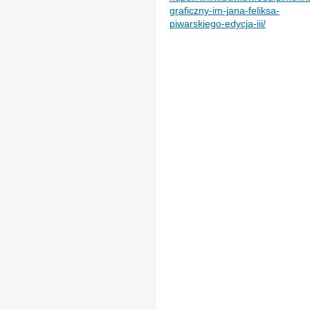
graficzny-im-jana-feliksa-
piwarskiego-edycja-iii/