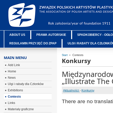
ABOUT US
PRAWA AUTORSKIE
SPADKOBIERCY - OGŁO
REGULAMIN PRZYJĘĆ DO ZPAP
ULGI i RABATY DLA CZŁONK
Start
Contests
MAIN MENU
Konkursy
Add Link
Międzynarodow
Home
News
„Illustrate The
Ulgi i rabaty dla Członków
Exhibitions
Aktualności
-
Konkursy
Contests
There are no translat
Links
Materiały graficzne