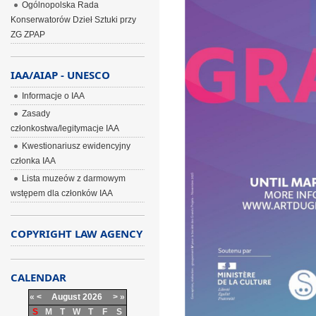
Ogólnopolska Rada
Konserwatorów Dzieł Sztuki przy
ZG ZPAP
IAA/AIAP - UNESCO
Informacje o IAA
Zasady
członkostwa/legitymacje IAA
Kwestionariusz ewidencyjny
członka IAA
Lista muzeów z darmowym
wstępem dla członków IAA
COPYRIGHT LAW AGENCY
CALENDAR
«
<
August
2026
>
»
S
M
T
W
T
F
S