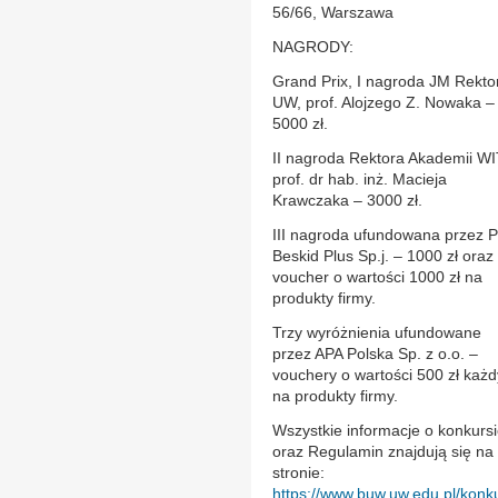
56/66, Warszawa
NAGRODY:
Grand Prix, I nagroda JM Rekto
UW, prof. Alojzego Z. Nowaka –
5000 zł.
II nagroda Rektora Akademii WI
prof. dr hab. inż. Macieja
Krawczaka – 3000 zł.
III nagroda ufundowana przez 
Beskid Plus Sp.j. – 1000 zł oraz
voucher o wartości 1000 zł na
produkty firmy.
Trzy wyróżnienia ufundowane
przez APA Polska Sp. z o.o. –
vouchery o wartości 500 zł każd
na produkty firmy.
Wszystkie informacje o konkurs
oraz Regulamin znajdują się na
stronie:
https://www.buw.uw.edu.pl/konk