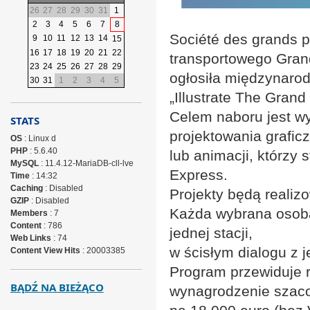
26
27
28
29
30
31
1
2
3
4
5
6
7
8
Société des grands pr
9
10
11
12
13
14
15
16
17
18
19
20
21
22
transportowego Gran
23
24
25
26
27
28
29
ogłosiła międzynaro
30
31
1
2
3
4
5
„Illustrate The Grand 
Celem naboru jest wyb
STATS
projektowania grafic
OS
: Linux d
PHP
: 5.6.40
lub animacji, którzy 
MySQL
: 11.4.12-MariaDB-cll-lve
Express.
Time
: 14:32
Caching
: Disabled
Projekty będą reali
GZIP
: Disabled
Każda wybrana osoba 
Members
: 7
Content
: 786
jednej stacji,
Web Links
: 74
w ścisłym dialogu z 
Content View Hits
: 20003385
Program przewiduje r
BĄDŹ NA BIEŻĄCO
wynagrodzenie szac