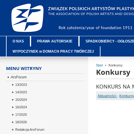
O NAS
PRAWA AUTORSKIE
SPADKOBIERCY - OGŁOSZ
WYPOCZYNEK w DOMACH PRACY TWÓRCZEJ
Start
Konkursy
MENU WITRYNY
Konkursy
ArsForum
13/2023
KONKURS NA MU
14/2023
Aktualności
-
Konkurs
15/2024
16/2024
17/2025
18/2026
Redakcja ArsForum