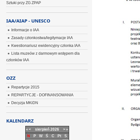
Sztuki przy ZG ZPAP
IAA/AIAP - UNESCO
Informacje o IAA
Zasady członkostwa/legitymacje IAA
Kwestionariusz ewidencyjny członka IAA
Lista muzeów z darmowym wstępem dla
członków IAA
OZZ
Repartycje 2015
REPARTYCJE - DOFINANSOWANIA
Decyzja MKiDN
KALENDARZ
«
<
sierpień
2026
>
»
N
P
W
Ś
C
Pt
S