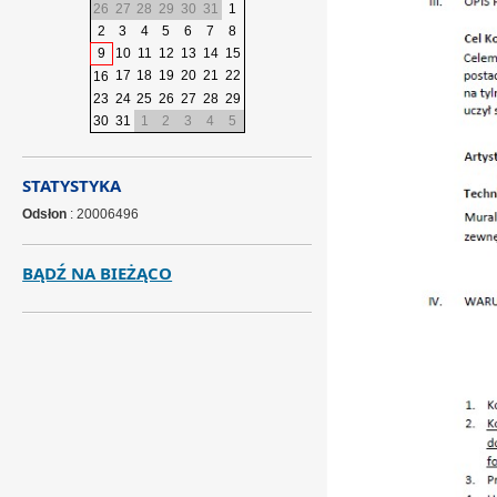
26
27
28
29
30
31
1
2
3
4
5
6
7
8
9
10
11
12
13
14
15
17
18
19
20
21
22
16
23
24
25
26
27
28
29
30
31
1
2
3
4
5
STATYSTYKA
Odsłon
: 20006496
BĄDŹ NA BIEŻĄCO