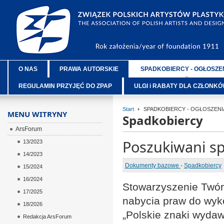
O NAS
PRAWA AUTORSKIE
SPADKOBIERCY - OGŁOSZE
REGULAMIN PRZYJĘĆ DO ZPAP
ULGI i RABATY DLA CZŁONK
Start
SPADKOBIERCY - OGŁOSZENI
MENU WITRYNY
Spadkobiercy
ArsForum
Poszukiwani sp
13/2023
14/2023
Dokumenty bazowe
-
Spadkobiercy
15/2024
16/2024
Stowarzyszenie Twór
17/2025
nabycia praw do wyko
18/2026
„Polskie znaki wyda
Redakcja ArsForum