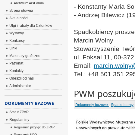
Archiwum ArsForum
- Konstanty Maria S
Strona główna
- Andrzej Bilewicz (1
Aktualności
Ulgi i rabaty dla Członków
Spadkobiercy proszen
Wystawy
Marcin Wolny
Konkursy
Stowarzyszenie Twór
Linki
Materiały graficzne
ul. Foksal 11, 00-3
Patronat
Email:
marcin.wolny@
Kontakty
Tel.: +48 501 351 29
Odeszli od nas
Administrator
PWM poszukuje
DOKUMENTY BAZOWE
Dokumenty bazowe
-
Spadkobiercy
Statut ZPAP
Regulaminy
Regulamin przyjęć do ZPAP
Regulamin KPO