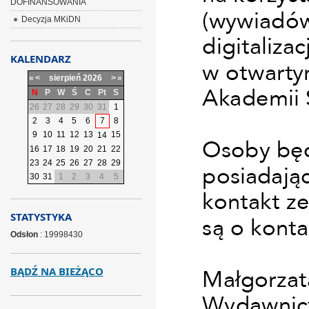
DOFINANSOWANIA
Decyzja MKiDN
KALENDARZ
«
<
sierpień
2026
>
»
N
P
W
Ś
C
Pt
S
26
27
28
29
30
31
1
2
3
4
5
6
7
8
9
10
11
12
13
15
14
16
17
18
19
20
21
22
23
24
25
26
27
28
29
30
31
1
2
3
4
5
STATYSTYKA
Odsłon
: 19998430
BĄDŹ NA BIEŻĄCO