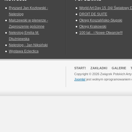
Ryszard Jan Kozłowski -
World Art Day 15 .04/ Światowy D
Nekrolog
DROIT DE SUITE
Malczewski w plenerze -
Okreg Koszalińsko-Słupski
Zaproszenie gościnne
Okręg Krakowski
Nekrolog Emilia M.
100 lat... i Nowe Otwarcie!!!
Dłużniewska
Nekrolog - Jan Niksiński
Wystawa Eclectica
START!
ZAKŁADKI
GALERIE
Copyright © 2026 Związek Polskich Art
Joomla!
jest wolnym oprogramowaniem 