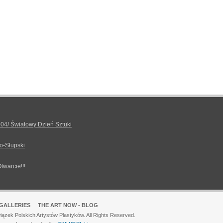
.04/ Światowy Dzień Sztuki
o-Słupski
Otwarcie!!!
GALLERIES
THE ART NOW - BLOG
ązek Polskich Artystów Plastyków. All Rights Reserved.