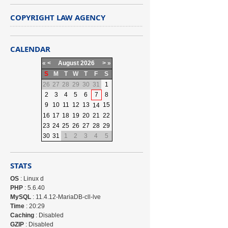
COPYRIGHT LAW AGENCY
CALENDAR
«
<
August
2026
>
»
S
M
T
W
T
F
S
26
27
28
29
30
31
1
2
3
4
5
6
7
8
9
10
11
12
13
15
14
16
17
18
19
20
21
22
23
24
25
26
27
28
29
30
31
1
2
3
4
5
STATS
OS
: Linux d
PHP
: 5.6.40
MySQL
: 11.4.12-MariaDB-cll-lve
Time
: 20:29
Caching
: Disabled
GZIP
: Disabled