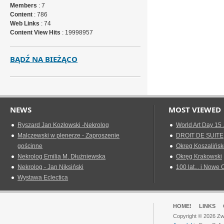
Members
: 7
Content
: 786
Web Links
: 74
Content View Hits
: 19998957
BĄDŹ NA BIEŻĄCO
NEWS
MOST VIEWED
Ryszard Jan Kozłowski -Nekrolog
World Art Day 15 
Malczewski w plenerze - Zaproszenie
DROIT DE SUITE
gościnne
Okreg Koszalińsk
Nekrolog Emilia M. Dłużniewska
Okręg Krakowski
Nekrolog - Jan Niksiński
100 lat... i Nowe 
Wystawa Eclectica
HOME!
LINKS
Copyright © 2026 Zwi