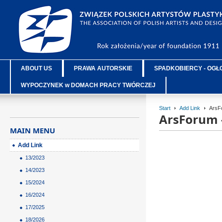
ABOUT US
PRAWA AUTORSKIE
SPADKOBIERCY - OGŁ
WYPOCZYNEK w DOMACH PRACY TWÓRCZEJ
Start
Add Link
ArsF
ArsForum 
MAIN MENU
Add Link
13/2023
14/2023
15/2024
16/2024
17/2025
18/2026