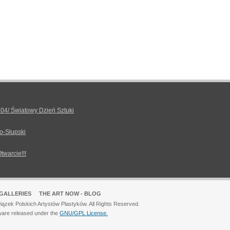
.04/ Światowy Dzień Sztuki
o-Słupski
Otwarcie!!!
GALLERIES
THE ART NOW - BLOG
ązek Polskich Artystów Plastyków. All Rights Reserved.
ware released under the
GNU/GPL License.