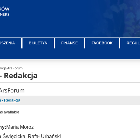
OSZENIA
BIULETYN
FINANSE
FACEBOOK
REGUL
kcja ArsForum
- Redakcja
 ArsForum
 - Redakcja
ns available.
ny:
Maria Moroz
a Święcicka, Rafał Urbański