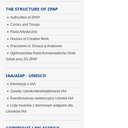
THE STRUCTURE OF ZPAP
Authorities of ZPAP
Circles and Troops
Rada Artystyczna
Houses of Creative Work
Pracownie ul. Emaus w Krakowie
Ogólnopolska Rada Konserwatorów Dzieł
Sztuki przy ZG ZPAP
IAA/AIAP - UNESCO
Informacje o IAA
Zasady członkostwa/legitymacje IAA
Kwestionariusz ewidencyjny członka IAA
Lista muzeów z darmowym wstępem dla
członków IAA
COPYRIGHT LAW AGENCY