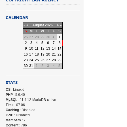
CALENDAR
«
<
August
2026
>
»
S
M
T
W
T
F
S
26
27
28
29
30
31
1
2
3
4
5
6
7
8
9
10
11
12
13
14
15
16
17
18
19
20
21
22
23
24
25
26
27
28
29
30
31
1
2
3
4
5
STATS
OS
: Linux d
PHP
: 5.6.40
MySQL
: 11.4.12-MariaDB-cll-lve
Time
: 07:06
Caching
: Disabled
GZIP
: Disabled
Members
: 7
Content
: 786