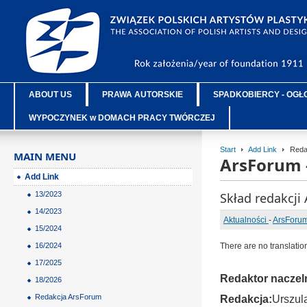
ABOUT US
PRAWA AUTORSKIE
SPADKOBIERCY - OGŁ
WYPOCZYNEK w DOMACH PRACY TWÓRCZEJ
Start
Add Link
Reda
MAIN MENU
ArsForum 
Add Link
13/2023
Skład redakcji
14/2023
Aktualności
-
ArsForum
15/2024
16/2024
There are no translatio
17/2025
Redaktor naczel
18/2026
Redakcja ArsForum
Redakcja:
Urszul