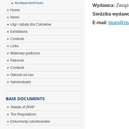
Archiwum ArsForum
Wydawca:
Związe
Home
Siedziba wydawc
News
E-mail:
biuro@zp
Ulgi i rabaty dla Członków
Exhibitions
Contests
Links
Materiały graficzne
Patronat
Contacts
Odeszli od nas
Administrator
BASE DOCUMENTS
Statute of ZPAP
The Regulations
Dokumenty członkowskie