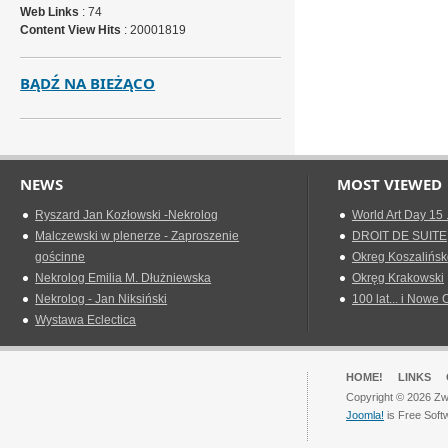
Web Links
: 74
Content View Hits
: 20001819
BĄDŹ NA BIEŻĄCO
NEWS
MOST VIEWED
Ryszard Jan Kozłowski -Nekrolog
World Art Day 15 
Malczewski w plenerze - Zaproszenie
DROIT DE SUITE
gościnne
Okreg Koszalińsk
Nekrolog Emilia M. Dłużniewska
Okręg Krakowski
Nekrolog - Jan Niksiński
100 lat... i Nowe 
Wystawa Eclectica
HOME!
LINKS
Copyright © 2026 Zwi
Joomla!
is Free Soft