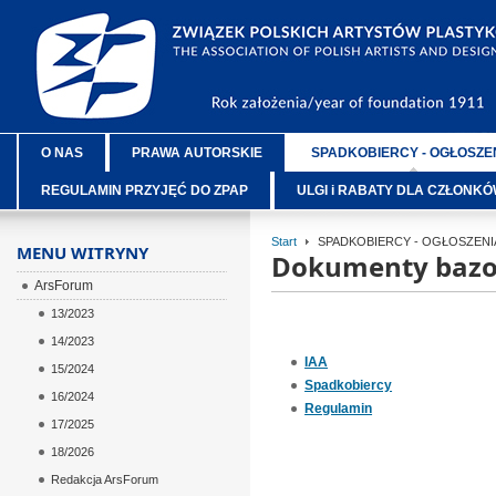
O NAS
PRAWA AUTORSKIE
SPADKOBIERCY - OGŁOSZE
REGULAMIN PRZYJĘĆ DO ZPAP
ULGI i RABATY DLA CZŁONK
Start
SPADKOBIERCY - OGŁOSZENI
MENU WITRYNY
Dokumenty baz
ArsForum
13/2023
14/2023
IAA
15/2024
Spadkobiercy
16/2024
Regulamin
17/2025
18/2026
Redakcja ArsForum