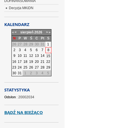
DOFINANSOWANIA
Decyzja MKiDN
KALENDARZ
«
<
sierpień
2026
>
»
N
P
W
Ś
C
Pt
S
26
27
28
29
30
31
1
2
3
4
5
6
7
8
9
10
11
12
13
14
15
16
17
18
19
20
21
22
23
24
25
26
27
28
29
30
31
1
2
3
4
5
STATYSTYKA
Odsłon
: 20002034
BĄDŹ NA BIEŻĄCO