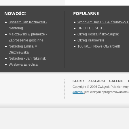
NOWOŚCI
POPULARNE
Ryszard Jan Kozłowski -
World Art Day 15 .04/ Światowy D
Nekrolog
DROIT DE SUITE
Malczewski w plenerze -
Okreg Koszalińsko-Słupski
Zaproszenie gościnne
Okręg Krakowski
Nekrolog Emilia M.
100 lat... i Nowe Otwarcie!!!
Dłużniewska
Nekrolog - Jan Niksiński
Wystawa Eclectica
START!
ZAKŁADKI
GALERIE
Copyright © 2026 Związek Polskich Art
Joomla!
jest wolnym oprogramowaniem 