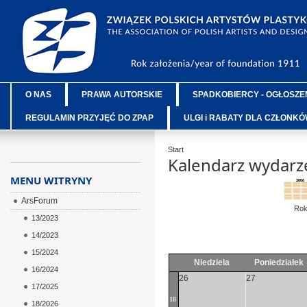
O NAS
PRAWA AUTORSKIE
SPADKOBIERCY - OGŁOSZE
REGULAMIN PRZYJĘĆ DO ZPAP
ULGI i RABATY DLA CZŁONK
Start
Kalendarz wydarz
MENU WITRYNY
ArsForum
Ro
13/2023
14/2023
15/2024
Niedziela
Poniedziałek
16/2024
26
27
17/2025
18
18/2026