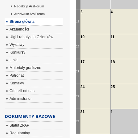
Redakcja ArsForum
3
4
Archiwum ArsForum
Strona główna
19
Aktualności
Ulgi i rabaty dla Członków
10
11
Wystawy
20
Konkursy
Linki
17
18
Materiały graficzne
21
Patronat
Kontakty
24
25
Odeszli od nas
22
Administrator
31
1
DOKUMENTY BAZOWE
23
Statut ZPAP
Regulaminy