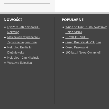
NOWOŚCI
POPULARNE
Ryszard Jan Kozłowski -
World Art Day 15 .04/ Światowy
Nekrolog
Dzień Sztuki
Malczewski w plenerze -
DROIT DE SUITE
Zaproszenie gościnne
Okreg Koszalińsko-Słupski
Nekrolog Emilia M.
Okręg Krakowski
Dłużniewska
100 lat... i Nowe Otwarcie!!!
Nekrolog - Jan Niksiński
Wystawa Eclectica