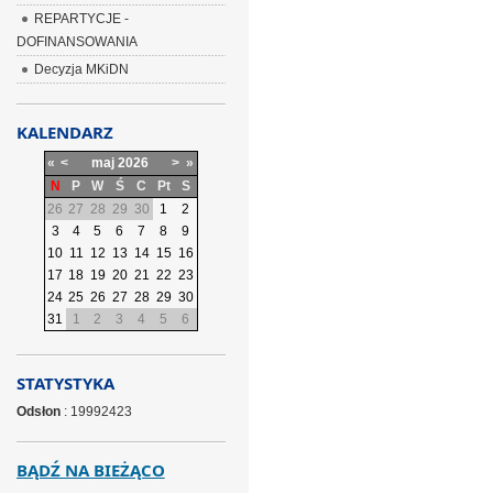
REPARTYCJE -
DOFINANSOWANIA
Decyzja MKiDN
KALENDARZ
«
<
maj
2026
>
»
N
P
W
Ś
C
Pt
S
26
27
28
29
30
1
2
3
4
5
6
7
8
9
10
11
12
13
14
15
16
17
18
19
20
21
22
23
24
25
26
27
28
29
30
31
1
2
3
4
5
6
STATYSTYKA
Odsłon
: 19992423
BĄDŹ NA BIEŻĄCO