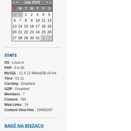
«
<
July
2025
>
»
S
M
T
W
T
F
S
29
30
1
2
3
4
5
6
7
8
9
10
11
12
13
14
15
16
17
18
19
20
21
22
23
24
25
26
27
28
29
30
31
1
2
STATS
OS
: Linux d
PHP
: 5.6.40
MySQL
: 11.4.12-MariaDB-cll-lve
Time
: 01:11
Caching
: Disabled
GZIP
: Disabled
Members
: 7
Content
: 785
Web Links
: 74
Content View Hits
: 19989287
BĄDŹ NA BIEŻĄCO