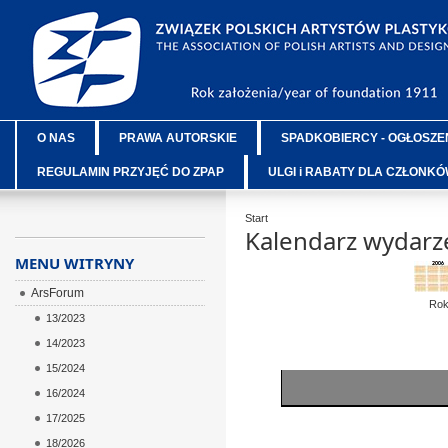
O NAS
PRAWA AUTORSKIE
SPADKOBIERCY - OGŁOSZE
REGULAMIN PRZYJĘĆ DO ZPAP
ULGI i RABATY DLA CZŁONK
Start
Kalendarz wydarz
MENU WITRYNY
ArsForum
Ro
13/2023
14/2023
15/2024
16/2024
17/2025
18/2026