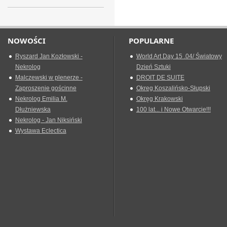
NOWOŚCI
POPULARNE
Ryszard Jan Kozłowski -
World Art Day 15 .04/ Światowy
Nekrolog
Dzień Sztuki
Malczewski w plenerze -
DROIT DE SUITE
Zaproszenie gościnne
Okreg Koszalińsko-Słupski
Nekrolog Emilia M.
Okręg Krakowski
Dłużniewska
100 lat... i Nowe Otwarcie!!!
Nekrolog - Jan Niksiński
Wystawa Eclectica