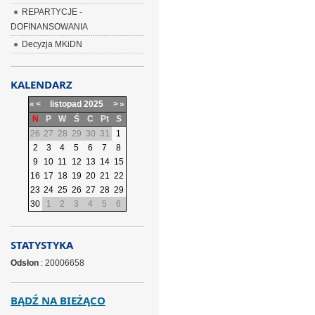
REPARTYCJE -
DOFINANSOWANIA
Decyzja MKiDN
KALENDARZ
«
<
listopad
2025
>
»
N
P
W
Ś
C
Pt
S
26
27
28
29
30
31
1
2
3
4
5
6
7
8
9
10
11
12
13
14
15
16
17
18
19
20
21
22
23
24
25
26
27
28
29
30
1
2
3
4
5
6
STATYSTYKA
Odsłon
: 20006658
BĄDŹ NA BIEŻĄCO