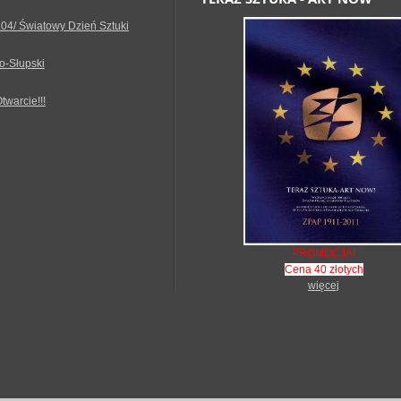
.04/ Światowy Dzień Sztuki
o-Słupski
Otwarcie!!!
PROMOCJA!
Cena 40 złotych
więcej