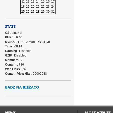
11
12
13
14
15
16
17
18
19
20
21
22
23
24
25
26
27
28
29
30
31
STATS
OS
: Linux d
PHP
: 5.6.40
MySQL
: 11.4.12-MariaDB-cll-lve
Time
: 08:14
Caching
: Disabled
GZIP
: Disabled
Members
: 7
Content
: 786
Web Links
: 74
Content View Hits
: 20002038
BĄDŹ NA BIEŻĄCO
NEWS
MOST VIEWED