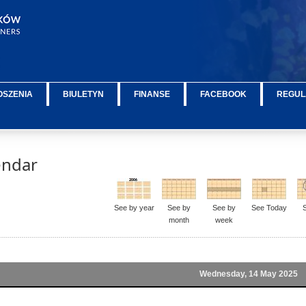
OSZENIA
BIULETYN
FINANSE
FACEBOOK
REGUL
endar
See by year
See by
See by
See Today
month
week
Wednesday, 14 May 2025