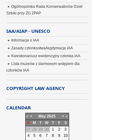
Ogólnopolska Rada Konserwatorów Dzieł
Sztuki przy ZG ZPAP
IAA/AIAP - UNESCO
Informacje o IAA
Zasady członkostwa/legitymacje IAA
Kwestionariusz ewidencyjny członka IAA
Lista muzeów z darmowym wstępem dla
członków IAA
COPYRIGHT LAW AGENCY
CALENDAR
«
<
May
2025
>
»
S
M
T
W
T
F
S
27
28
29
30
1
2
3
4
5
6
7
8
9
10