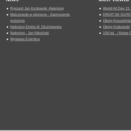
Ryszard Jan Kozłowski -Nekrolog
World Art Day 15 
Malczewski w plenerze - Zaproszenie
DROIT DE SUITE
gościnne
Okreg Koszalińsk
Nekrolog Emilia M. Dłużniewska
Okręg Krakowski
Nekrolog - Jan Niksiński
100 lat... i Nowe 
Wystawa Eclectica