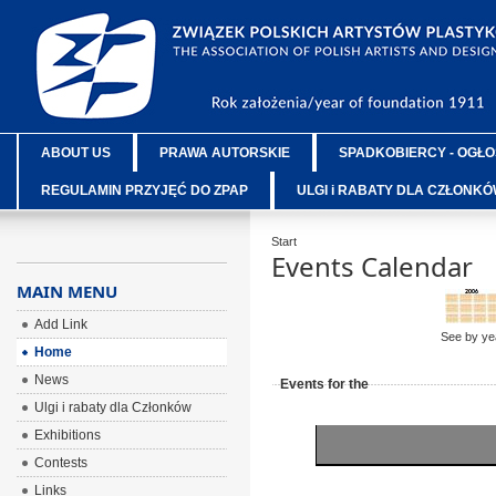
ABOUT US
PRAWA AUTORSKIE
SPADKOBIERCY - OGŁO
REGULAMIN PRZYJĘĆ DO ZPAP
ULGI i RABATY DLA CZŁONK
Start
Events Calendar
MAIN MENU
Add Link
See by ye
Home
News
Events for the
Ulgi i rabaty dla Członków
Exhibitions
Contests
Links