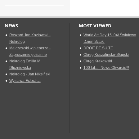
NEWS
MOST VIEWED
Ryszard Jan Kozłowski -
World Art Day 15 .04/ Światowy
Nekrolog
Dzień Sztuki
Malczewski w plenerze -
DROIT DE SUITE
Zaproszenie gościnne
Okreg Koszalińsko-Słupski
Nekrolog Emilia M.
Okręg Krakowski
Dłużniewska
100 lat... i Nowe Otwarcie!!!
Nekrolog - Jan Niksiński
Wystawa Eclectica