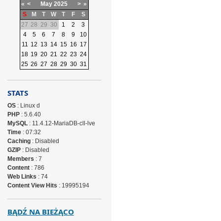
«
<
May
2025
>
»
S
M
T
W
T
F
S
27
28
29
30
1
2
3
4
5
6
7
8
9
10
11
12
13
14
15
16
17
18
19
20
21
22
23
24
25
26
27
28
29
30
31
STATS
OS
: Linux d
PHP
: 5.6.40
MySQL
: 11.4.12-MariaDB-cll-lve
Time
: 07:32
Caching
: Disabled
GZIP
: Disabled
Members
: 7
Content
: 786
Web Links
: 74
Content View Hits
: 19995194
BĄDŹ NA BIEŻĄCO