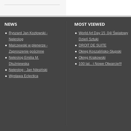
NEWS
MOST VIEWED
Ryszard Jan Kozłowski -
World Art Day 15 .04/ Światowy
Nekrolog
Dzień Sztuki
Malczewski w plenerze -
DROIT DE SUITE
Zaproszenie gościnne
Okreg Koszalińsko-Słupski
Nekrolog Emilia M.
Okręg Krakowski
Dłużniewska
100 lat... i Nowe Otwarcie!!!
Nekrolog - Jan Niksiński
Wystawa Eclectica