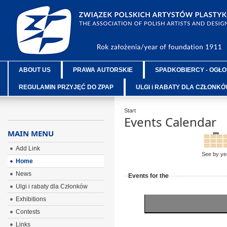
ABOUT US
PRAWA AUTORSKIE
SPADKOBIERCY - OGŁO
REGULAMIN PRZYJĘĆ DO ZPAP
ULGI i RABATY DLA CZŁONK
Start
Events Calendar
MAIN MENU
Add Link
See by ye
Home
News
Events for the
Ulgi i rabaty dla Członków
Exhibitions
Contests
Links