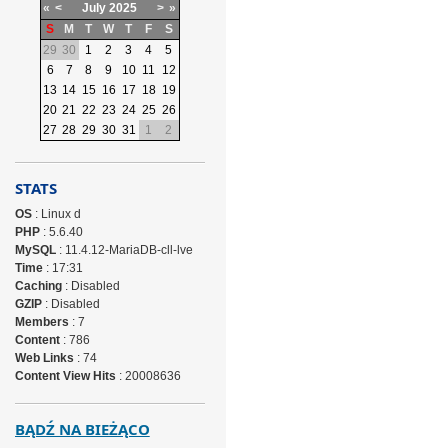
«
<
July
2025
>
»
S
M
T
W
T
F
S
29
30
1
2
3
4
5
6
7
8
9
10
11
12
13
14
15
16
17
18
19
20
21
22
23
24
25
26
27
28
29
30
31
1
2
STATS
OS
: Linux d
PHP
: 5.6.40
MySQL
: 11.4.12-MariaDB-cll-lve
Time
: 17:31
Caching
: Disabled
GZIP
: Disabled
Members
: 7
Content
: 786
Web Links
: 74
Content View Hits
: 20008636
BĄDŹ NA BIEŻĄCO