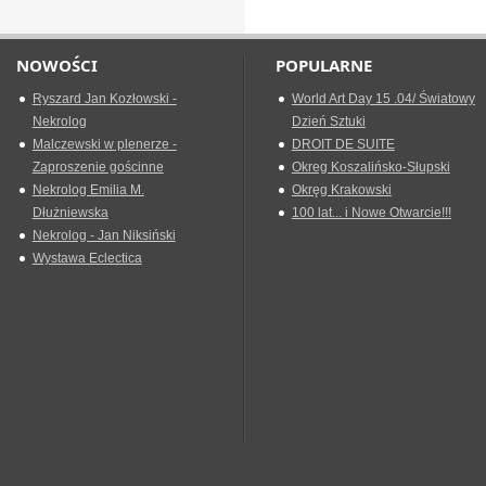
NOWOŚCI
POPULARNE
Ryszard Jan Kozłowski -
World Art Day 15 .04/ Światowy
Nekrolog
Dzień Sztuki
Malczewski w plenerze -
DROIT DE SUITE
Zaproszenie gościnne
Okreg Koszalińsko-Słupski
Nekrolog Emilia M.
Okręg Krakowski
Dłużniewska
100 lat... i Nowe Otwarcie!!!
Nekrolog - Jan Niksiński
Wystawa Eclectica