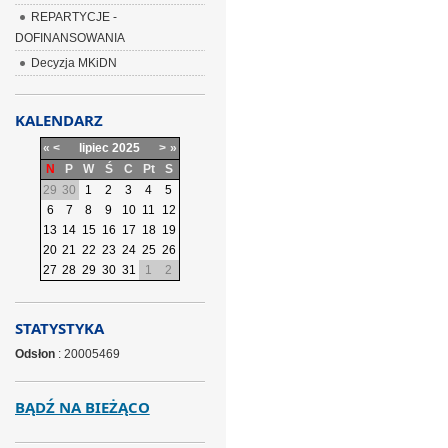
REPARTYCJE -
DOFINANSOWANIA
Decyzja MKiDN
KALENDARZ
«
<
lipiec
2025
>
»
N
P
W
Ś
C
Pt
S
29
30
1
2
3
4
5
6
7
8
9
10
11
12
13
14
15
16
17
18
19
20
21
22
23
24
25
26
27
28
29
30
31
1
2
STATYSTYKA
Odsłon
: 20005469
BĄDŹ NA BIEŻĄCO