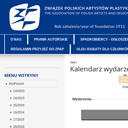
O NAS
PRAWA AUTORSKIE
SPADKOBIERCY - OGŁOSZE
REGULAMIN PRZYJĘĆ DO ZPAP
ULGI i RABATY DLA CZŁONK
Start
Kalendarz wydarz
MENU WITRYNY
ArsForum
Ro
13/2023
14/2023
Wydarzenia -
15/2024
16/2024
17/2025
18/2026