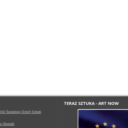
TERAZ SZTUKA - ART NOW
.04/ Światowy Dzień Sztuki
o-Słupski