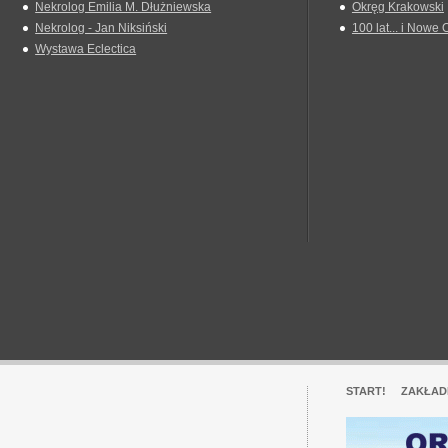
Nekrolog Emilia M. Dłużniewska
Okręg Krakowski
Nekrolog - Jan Niksiński
100 lat... i Nowe 
Wystawa Eclectica
START!
ZAKŁAD