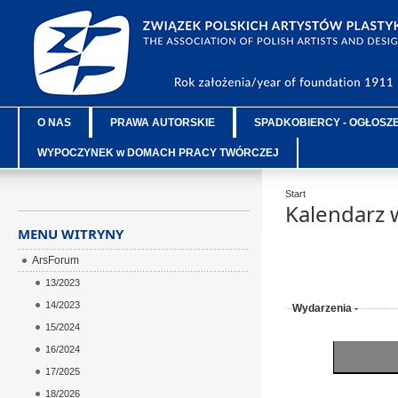
O NAS
PRAWA AUTORSKIE
SPADKOBIERCY - OGŁOSZ
WYPOCZYNEK w DOMACH PRACY TWÓRCZEJ
Start
Kalendarz 
MENU WITRYNY
ArsForum
13/2023
14/2023
Wydarzenia -
15/2024
16/2024
17/2025
18/2026