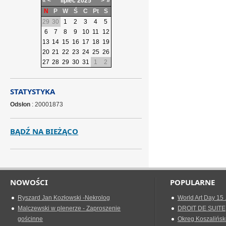
«
<
lipiec
2025
>
»
N
P
W
Ś
C
Pt
S
29
30
1
2
3
4
5
6
7
8
9
10
11
12
13
14
15
16
17
18
19
20
21
22
23
24
25
26
27
28
29
30
31
1
2
STATYSTYKA
Odsłon
: 20001873
BĄDŹ NA BIEŻĄCO
NOWOŚCI
POPULARNE
Ryszard Jan Kozłowski -Nekrolog
World Art Day 15 
Malczewski w plenerze - Zaproszenie
DROIT DE SUITE
gościnne
Okreg Koszalińsk