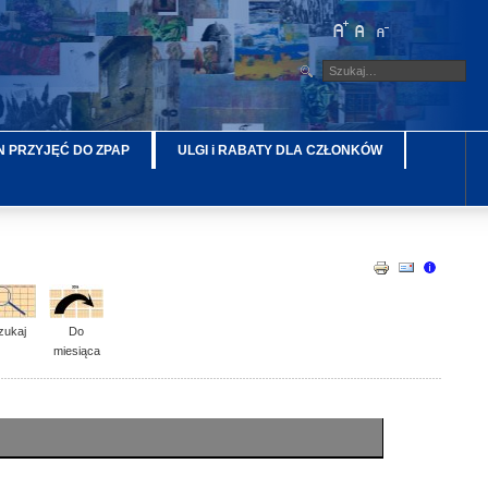
 PRZYJĘĆ DO ZPAP
ULGI i RABATY DLA CZŁONKÓW
zukaj
Do
miesiąca