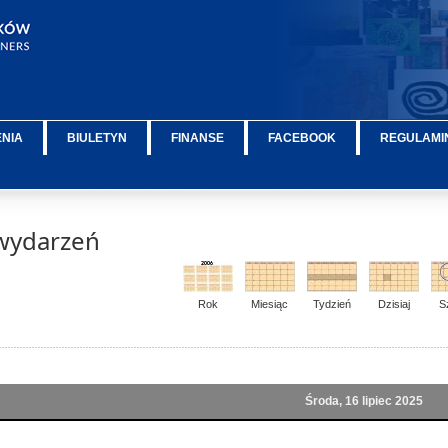
ENIA
BIULETYN
FINANSE
FACEBOOK
REGULAMIN
wydarzeń
Rok
Miesiąc
Tydzień
Dzisiaj
S
Środa, 16 lipiec 2025