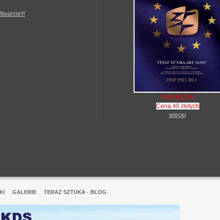
Otwarcie!!!
PROMOCJA!
Cena 40 złotych
więcej
KI
GALERIE
TERAZ SZTUKA - BLOG