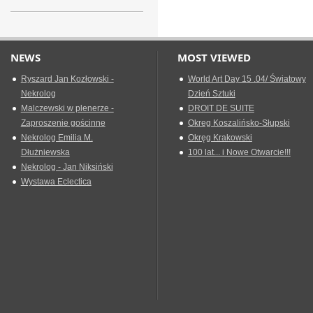
NEWS
MOST VIEWED
Ryszard Jan Kozłowski -
World Art Day 15 .04/ Światowy
Nekrolog
Dzień Sztuki
Malczewski w plenerze -
DROIT DE SUITE
Zaproszenie gościnne
Okreg Koszalińsko-Słupski
Nekrolog Emilia M.
Okręg Krakowski
Dłużniewska
100 lat... i Nowe Otwarcie!!!
Nekrolog - Jan Niksiński
Wystawa Eclectica