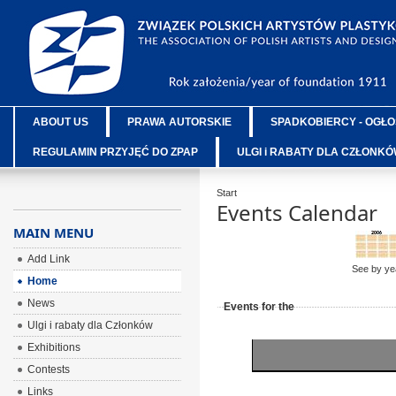
ABOUT US
PRAWA AUTORSKIE
SPADKOBIERCY - OGŁO
REGULAMIN PRZYJĘĆ DO ZPAP
ULGI i RABATY DLA CZŁONK
Start
Events Calendar
MAIN MENU
Add Link
See by ye
Home
News
Events for the
Ulgi i rabaty dla Członków
Exhibitions
Contests
Links