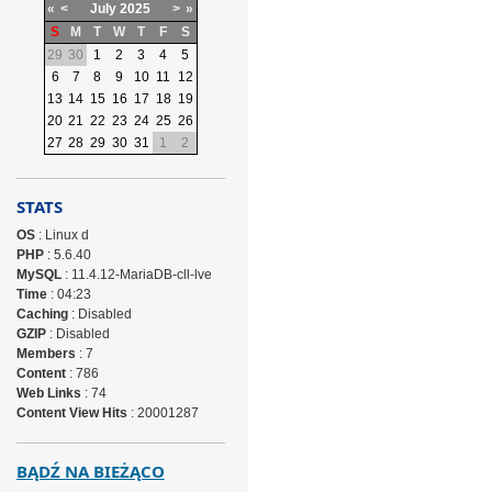
«
<
July
2025
>
»
S
M
T
W
T
F
S
29
30
1
2
3
4
5
6
7
8
9
10
11
12
13
14
15
16
17
18
19
20
21
22
23
24
25
26
27
28
29
30
31
1
2
STATS
OS
: Linux d
PHP
: 5.6.40
MySQL
: 11.4.12-MariaDB-cll-lve
Time
: 04:23
Caching
: Disabled
GZIP
: Disabled
Members
: 7
Content
: 786
Web Links
: 74
Content View Hits
: 20001287
BĄDŹ NA BIEŻĄCO