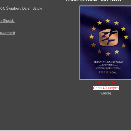
.04/ Światowy Dzień Sztuki
o-Słupski
Otwarcie!!!
PROMOCJA!
Cena 40 złotych
więcej