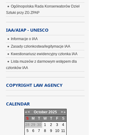
Ogólnopolska Rada Konserwatorów Dzieł
Sztuki przy ZG ZPAP
IAA/AIAP - UNESCO
Informacje o IAA
Zasady członkostwa/legitymacje IAA
Kwestionariusz ewidencyjny członka IAA
Lista muzeów z darmowym wstępem dla
członków IAA
COPYRIGHT LAW AGENCY
CALENDAR
«
<
October
2025
>
»
S
M
T
W
T
F
S
28
29
30
1
2
3
4
5
6
7
8
9
10
11