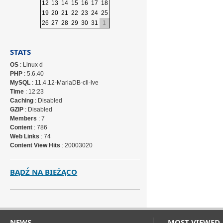
12
13
14
15
16
17
18
19
20
21
22
23
24
25
26
27
28
29
30
31
1
STATS
OS
: Linux d
PHP
: 5.6.40
MySQL
: 11.4.12-MariaDB-cll-lve
Time
: 12:23
Caching
: Disabled
GZIP
: Disabled
Members
: 7
Content
: 786
Web Links
: 74
Content View Hits
: 20003020
BĄDŹ NA BIEŻĄCO
NEWS
MOST VIEWED