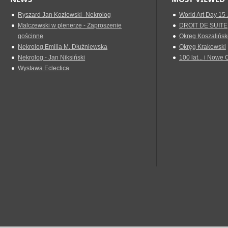
Ryszard Jan Kozłowski -Nekrolog
World Art Day 15 
Malczewski w plenerze - Zaproszenie
DROIT DE SUITE
gościnne
Okreg Koszalińsk
Nekrolog Emilia M. Dłużniewska
Okręg Krakowski
Nekrolog - Jan Niksiński
100 lat... i Nowe 
Wystawa Eclectica