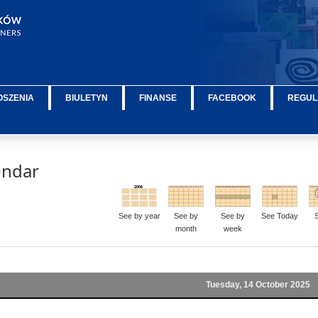
OSZENIA
BIULETYN
FINANSE
FACEBOOK
REGUL
endar
See by year
See by
See by
See Today
month
week
Tuesday, 14 October 2025