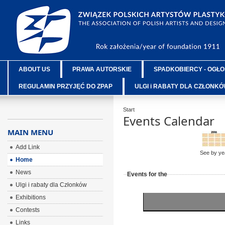
ABOUT US
PRAWA AUTORSKIE
SPADKOBIERCY - OGŁO
REGULAMIN PRZYJĘĆ DO ZPAP
ULGI i RABATY DLA CZŁONK
Start
Events Calendar
MAIN MENU
Add Link
See by ye
Home
News
Events for the
Ulgi i rabaty dla Członków
Exhibitions
Contests
Links