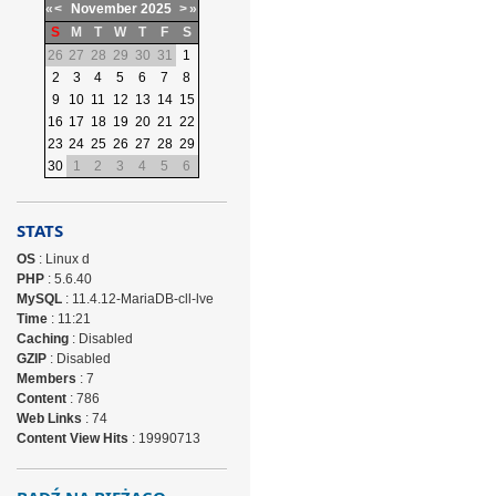
«
<
November
2025
>
»
S
M
T
W
T
F
S
26
27
28
29
30
31
1
2
3
4
5
6
7
8
9
10
11
12
13
14
15
16
17
18
19
20
21
22
23
24
25
26
27
28
29
30
1
2
3
4
5
6
STATS
OS
: Linux d
PHP
: 5.6.40
MySQL
: 11.4.12-MariaDB-cll-lve
Time
: 11:21
Caching
: Disabled
GZIP
: Disabled
Members
: 7
Content
: 786
Web Links
: 74
Content View Hits
: 19990713