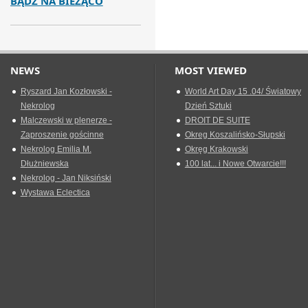
BĄDŹ NA BIEŻĄCO
NEWS
MOST VIEWED
Ryszard Jan Kozłowski -
World Art Day 15 .04/ Światowy
Nekrolog
Dzień Sztuki
Malczewski w plenerze -
DROIT DE SUITE
Zaproszenie gościnne
Okreg Koszalińsko-Słupski
Nekrolog Emilia M.
Okręg Krakowski
Dłużniewska
100 lat... i Nowe Otwarcie!!!
Nekrolog - Jan Niksiński
Wystawa Eclectica