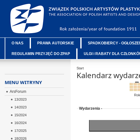
O NAS
PRAWA AUTORSKIE
SPADKOBIERCY - OGŁOSZE
REGULAMIN PRZYJĘĆ DO ZPAP
ULGI i RABATY DLA CZŁONK
Start
Kalendarz wydarz
MENU WITRYNY
ArsForum
Ro
13/2023
14/2023
Wydarzenia -
15/2024
16/2024
17/2025
18/2026