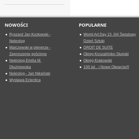
NOWOŚCI
POPULARNE
Ryszard Jan Kozłowski -
World Art Day 15 .04/ Światowy
Nekrolog
Dzień Sztuki
Malczewski w plenerze -
DROIT DE SUITE
Zaproszenie gościnne
Okreg Koszalińsko-Słupski
Nekrolog Emilia M.
Okręg Krakowski
Dłużniewska
100 lat... i Nowe Otwarcie!!!
Nekrolog - Jan Niksiński
Wystawa Eclectica