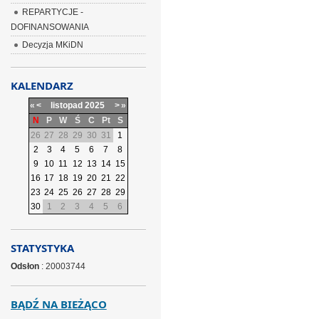
REPARTYCJE -
DOFINANSOWANIA
Decyzja MKiDN
KALENDARZ
«
<
listopad
2025
>
»
N
P
W
Ś
C
Pt
S
26
27
28
29
30
31
1
2
3
4
5
6
7
8
9
10
11
12
13
14
15
16
17
18
19
20
21
22
23
24
25
26
27
28
29
30
1
2
3
4
5
6
STATYSTYKA
Odsłon
: 20003744
BĄDŹ NA BIEŻĄCO