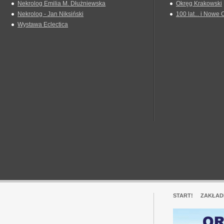
Nekrolog Emilia M. Dłużniewska
Okręg Krakowski
Nekrolog - Jan Niksiński
100 lat... i Nowe 
Wystawa Eclectica
START!
ZAKŁAD