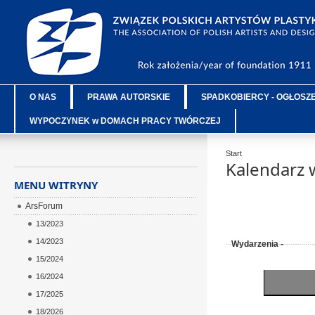
O NAS
PRAWA AUTORSKIE
SPADKOBIERCY - OGŁOSZ
WYPOCZYNEK w DOMACH PRACY TWÓRCZEJ
Start
Kalendarz 
MENU WITRYNY
ArsForum
13/2023
14/2023
Wydarzenia -
15/2024
16/2024
17/2025
18/2026