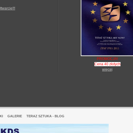
Otwarcie!!!
PROMOCJA!
Cena 40 złotych
więcej
KI
GALERIE
TERAZ SZTUKA - BLOG