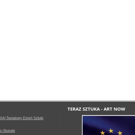
TERAZ SZTUKA - ART NOW
.04/ Światowy Dzień Sztuki
o-Słupski