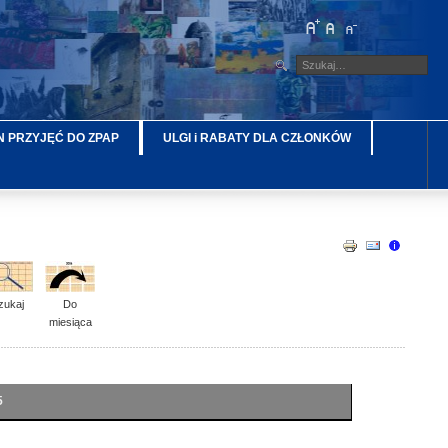
 PRZYJĘĆ DO ZPAP
ULGI i RABATY DLA CZŁONKÓW
zukaj
Do
miesiąca
5