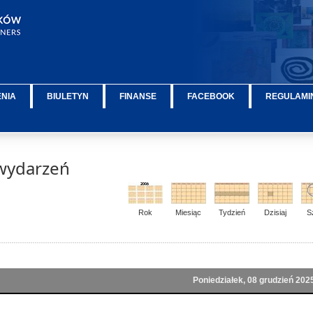
ENIA
BIULETYN
FINANSE
FACEBOOK
REGULAMIN
wydarzeń
Rok
Miesiąc
Tydzień
Dzisiaj
S
Poniedziałek, 08 grudzień 202