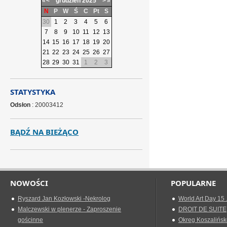
«
<
grudzień
2025
>
»
N
P
W
Ś
C
Pt
S
30
1
2
3
4
5
6
7
8
9
10
11
12
13
14
15
16
17
18
19
20
21
22
23
24
25
26
27
28
29
30
31
1
2
3
STATYSTYKA
Odsłon
: 20003412
BĄDŹ NA BIEŻĄCO
NOWOŚCI
POPULARNE
Ryszard Jan Kozłowski -Nekrolog
World Art Day 15 
Malczewski w plenerze - Zaproszenie
DROIT DE SUITE
gościnne
Okreg Koszalińsk