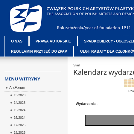
O NAS
PRAWA AUTORSKIE
SPADKOBIERCY - OGŁOSZE
REGULAMIN PRZYJĘĆ DO ZPAP
ULGI i RABATY DLA CZŁONK
Start
Kalendarz wydarz
MENU WITRYNY
ArsForum
Ro
13/2023
14/2023
Wydarzenia -
15/2024
16/2024
17/2025
18/2026