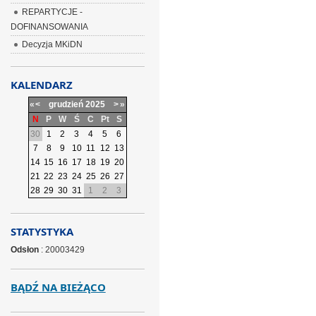
REPARTYCJE -
DOFINANSOWANIA
Decyzja MKiDN
KALENDARZ
«
<
grudzień
2025
>
»
N
P
W
Ś
C
Pt
S
30
1
2
3
4
5
6
7
8
9
10
11
12
13
14
15
16
17
18
19
20
21
22
23
24
25
26
27
28
29
30
31
1
2
3
STATYSTYKA
Odsłon
: 20003429
BĄDŹ NA BIEŻĄCO