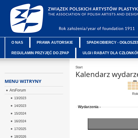
O NAS
PRAWA AUTORSKIE
SPADKOBIERCY - OGŁOSZE
REGULAMIN PRZYJĘĆ DO ZPAP
ULGI i RABATY DLA CZŁONK
Start
Kalendarz wydarz
MENU WITRYNY
ArsForum
Ro
13/2023
14/2023
Wydarzenia -
15/2024
16/2024
17/2025
18/2026