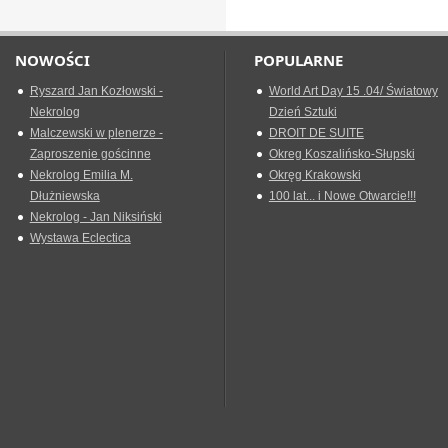
NOWOŚCI
POPULARNE
Ryszard Jan Kozłowski -
World Art Day 15 .04/ Światowy
Nekrolog
Dzień Sztuki
Malczewski w plenerze -
DROIT DE SUITE
Zaproszenie gościnne
Okreg Koszalińsko-Słupski
Nekrolog Emilia M.
Okręg Krakowski
Dłużniewska
100 lat... i Nowe Otwarcie!!!
Nekrolog - Jan Niksiński
Wystawa Eclectica