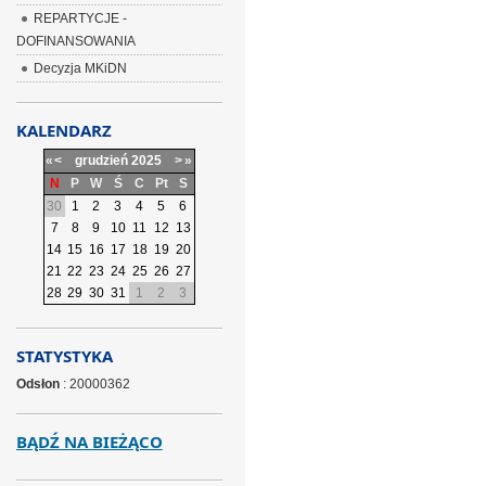
REPARTYCJE -
DOFINANSOWANIA
Decyzja MKiDN
KALENDARZ
«
<
grudzień
2025
>
»
N
P
W
Ś
C
Pt
S
30
1
2
3
4
5
6
7
8
9
10
11
12
13
14
15
16
17
18
19
20
21
22
23
24
25
26
27
28
29
30
31
1
2
3
STATYSTYKA
Odsłon
: 20000362
BĄDŹ NA BIEŻĄCO