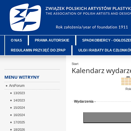
O NAS
PRAWA AUTORSKIE
SPADKOBIERCY - OGŁOSZE
REGULAMIN PRZYJĘĆ DO ZPAP
ULGI i RABATY DLA CZŁONK
Start
Kalendarz wydarz
MENU WITRYNY
ArsForum
Ro
13/2023
14/2023
Wydarzenia -
15/2024
16/2024
17/2025
18/2026