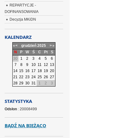
REPARTYCJE -
DOFINANSOWANIA
Decyzja MKiDN
KALENDARZ
«
<
grudzień
2025
>
»
N
P
W
Ś
C
Pt
S
30
1
2
3
4
5
6
7
8
9
10
11
12
13
14
15
16
17
18
19
20
21
22
23
24
25
26
27
28
29
30
31
1
2
3
STATYSTYKA
Odsłon
: 20008499
BĄDŹ NA BIEŻĄCO