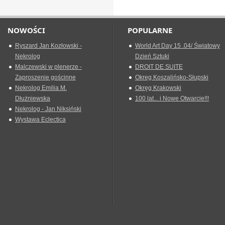
NOWOŚCI
POPULARNE
Ryszard Jan Kozłowski -
World Art Day 15 .04/ Światowy
Nekrolog
Dzień Sztuki
Malczewski w plenerze -
DROIT DE SUITE
Zaproszenie gościnne
Okreg Koszalińsko-Słupski
Nekrolog Emilia M.
Okręg Krakowski
Dłużniewska
100 lat... i Nowe Otwarcie!!!
Nekrolog - Jan Niksiński
Wystawa Eclectica