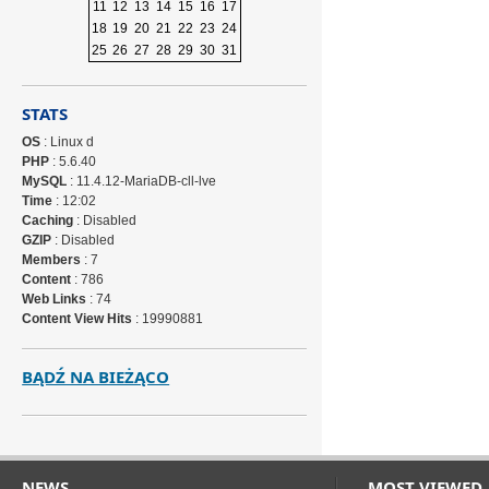
11
12
13
14
15
16
17
18
19
20
21
22
23
24
25
26
27
28
29
30
31
STATS
OS
: Linux d
PHP
: 5.6.40
MySQL
: 11.4.12-MariaDB-cll-lve
Time
: 12:02
Caching
: Disabled
GZIP
: Disabled
Members
: 7
Content
: 786
Web Links
: 74
Content View Hits
: 19990881
BĄDŹ NA BIEŻĄCO
NEWS
MOST VIEWED