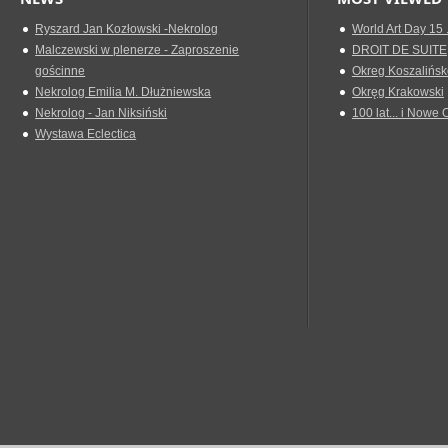
Ryszard Jan Kozłowski -Nekrolog
World Art Day 15 
Malczewski w plenerze - Zaproszenie
DROIT DE SUITE
gościnne
Okreg Koszalińsk
Nekrolog Emilia M. Dłużniewska
Okręg Krakowski
Nekrolog - Jan Niksiński
100 lat... i Nowe 
Wystawa Eclectica