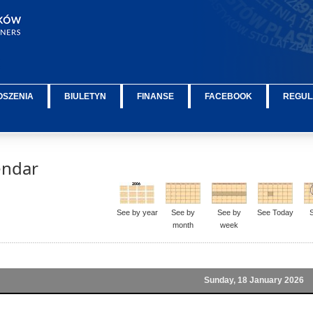
OSZENIA
BIULETYN
FINANSE
FACEBOOK
REGUL
endar
See by year
See by
See by
See Today
month
week
Sunday, 18 January 2026