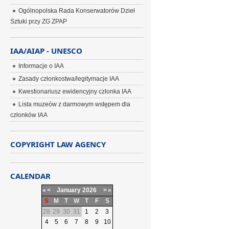
Ogólnopolska Rada Konserwatorów Dzieł
Sztuki przy ZG ZPAP
IAA/AIAP - UNESCO
Informacje o IAA
Zasady członkostwa/legitymacje IAA
Kwestionariusz ewidencyjny członka IAA
Lista muzeów z darmowym wstępem dla
członków IAA
COPYRIGHT LAW AGENCY
CALENDAR
«
<
January
2026
>
»
S
M
T
W
T
F
S
28
29
30
31
1
2
3
4
5
6
7
8
9
10