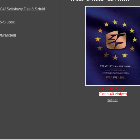
.04/ Światowy Dzień Sztuki
o-Słupski
Otwarcie!!!
PROMOCJA!
Cena 40 złotych
więcej