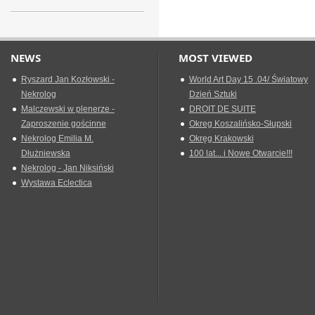
NEWS
MOST VIEWED
Ryszard Jan Kozłowski -
World Art Day 15 .04/ Światowy
Nekrolog
Dzień Sztuki
Malczewski w plenerze -
DROIT DE SUITE
Zaproszenie gościnne
Okreg Koszalińsko-Słupski
Nekrolog Emilia M.
Okręg Krakowski
Dłużniewska
100 lat... i Nowe Otwarcie!!!
Nekrolog - Jan Niksiński
Wystawa Eclectica