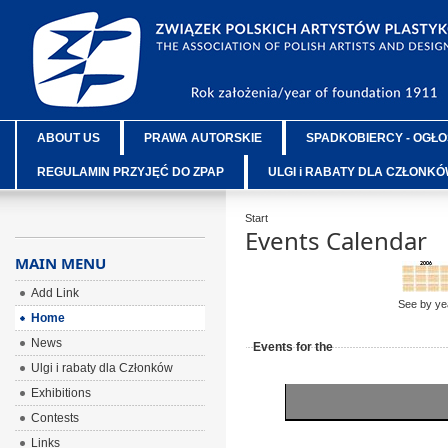
ABOUT US
PRAWA AUTORSKIE
SPADKOBIERCY - OGŁO
REGULAMIN PRZYJĘĆ DO ZPAP
ULGI i RABATY DLA CZŁONK
Start
Events Calendar
MAIN MENU
Add Link
See by ye
Home
News
Events for the
Ulgi i rabaty dla Członków
Exhibitions
Contests
Links