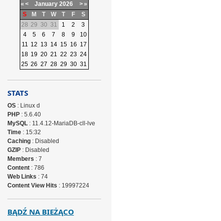
«
<
January
2026
>
»
S
M
T
W
T
F
S
28
29
30
31
1
2
3
4
5
6
7
8
9
10
11
12
13
14
15
16
17
18
19
20
21
22
23
24
25
26
27
28
29
30
31
STATS
OS
: Linux d
PHP
: 5.6.40
MySQL
: 11.4.12-MariaDB-cll-lve
Time
: 15:32
Caching
: Disabled
GZIP
: Disabled
Members
: 7
Content
: 786
Web Links
: 74
Content View Hits
: 19997224
BĄDŹ NA BIEŻĄCO