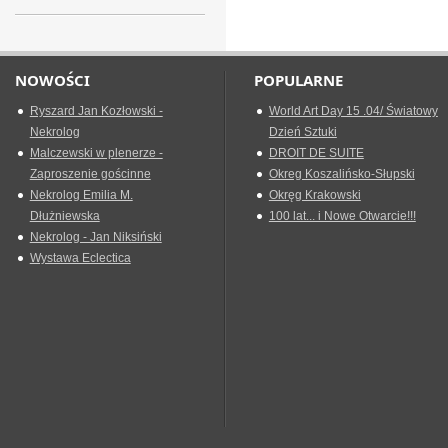
NOWOŚCI
POPULARNE
Ryszard Jan Kozłowski -
World Art Day 15 .04/ Światowy
Nekrolog
Dzień Sztuki
Malczewski w plenerze -
DROIT DE SUITE
Zaproszenie gościnne
Okreg Koszalińsko-Słupski
Nekrolog Emilia M.
Okręg Krakowski
Dłużniewska
100 lat... i Nowe Otwarcie!!!
Nekrolog - Jan Niksiński
Wystawa Eclectica