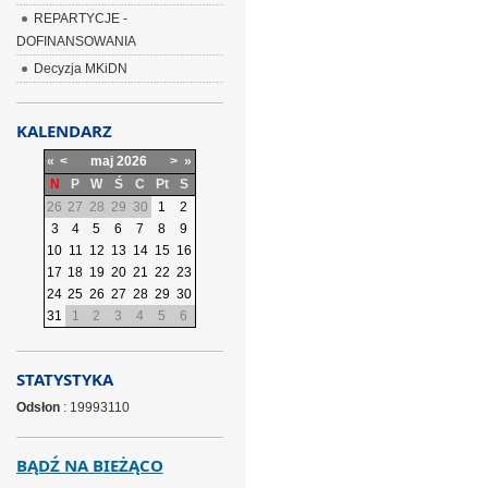
REPARTYCJE -
DOFINANSOWANIA
Decyzja MKiDN
KALENDARZ
«
<
maj
2026
>
»
N
P
W
Ś
C
Pt
S
26
27
28
29
30
1
2
3
4
5
6
7
8
9
10
11
12
13
14
15
16
17
18
19
20
21
22
23
24
25
26
27
28
29
30
31
1
2
3
4
5
6
STATYSTYKA
Odsłon
: 19993110
BĄDŹ NA BIEŻĄCO