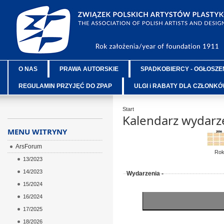
O NAS
PRAWA AUTORSKIE
SPADKOBIERCY - OGŁOSZE
REGULAMIN PRZYJĘĆ DO ZPAP
ULGI i RABATY DLA CZŁONK
Start
Kalendarz wydarz
MENU WITRYNY
ArsForum
Ro
13/2023
14/2023
Wydarzenia -
15/2024
16/2024
17/2025
18/2026