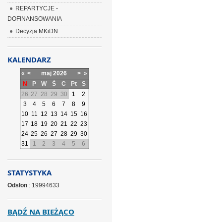
REPARTYCJE -
DOFINANSOWANIA
Decyzja MKiDN
KALENDARZ
«
<
maj
2026
>
»
N
P
W
Ś
C
Pt
S
26
27
28
29
30
1
2
3
4
5
6
7
8
9
10
11
12
13
14
15
16
17
18
19
20
21
22
23
24
25
26
27
28
29
30
31
1
2
3
4
5
6
STATYSTYKA
Odsłon
: 19994633
BĄDŹ NA BIEŻĄCO