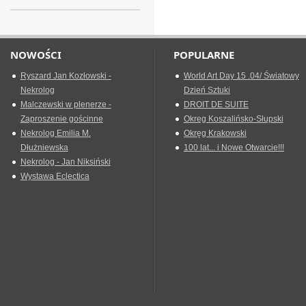
NOWOŚCI
POPULARNE
Ryszard Jan Kozłowski -
World Art Day 15 .04/ Światowy
Nekrolog
Dzień Sztuki
Malczewski w plenerze -
DROIT DE SUITE
Zaproszenie gościnne
Okreg Koszalińsko-Słupski
Nekrolog Emilia M.
Okręg Krakowski
Dłużniewska
100 lat... i Nowe Otwarcie!!!
Nekrolog - Jan Niksiński
Wystawa Eclectica