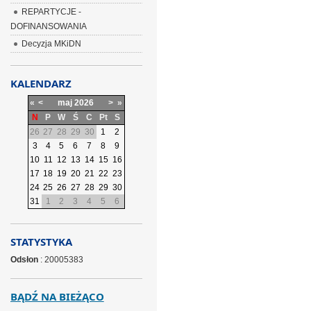
REPARTYCJE -
DOFINANSOWANIA
Decyzja MKiDN
KALENDARZ
«
<
maj
2026
>
»
N
P
W
Ś
C
Pt
S
26
27
28
29
30
1
2
3
4
5
6
7
8
9
10
11
12
13
14
15
16
17
18
19
20
21
22
23
24
25
26
27
28
29
30
31
1
2
3
4
5
6
STATYSTYKA
Odsłon
: 20005383
BĄDŹ NA BIEŻĄCO