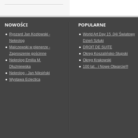
NOWOŚCI
POPULARNE
Ryszard Jan Kozłowski -
World Art Day 15 .04/ Światowy
Nekrolog
Dzień Sztuki
Malczewski w plenerze -
DROIT DE SUITE
Zaproszenie gościnne
Okreg Koszalińsko-Słupski
Nekrolog Emilia M.
Okręg Krakowski
Dłużniewska
100 lat... i Nowe Otwarcie!!!
Nekrolog - Jan Niksiński
Wystawa Eclectica