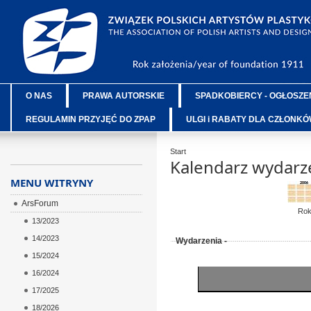
O NAS
PRAWA AUTORSKIE
SPADKOBIERCY - OGŁOSZE
REGULAMIN PRZYJĘĆ DO ZPAP
ULGI i RABATY DLA CZŁONK
Start
Kalendarz wydarz
MENU WITRYNY
ArsForum
Ro
13/2023
14/2023
Wydarzenia -
15/2024
16/2024
17/2025
18/2026