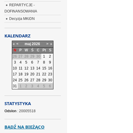
REPARTYCJE -
DOFINANSOWANIA
Decyzja MKiDN
KALENDARZ
«
<
maj
2026
>
»
N
P
W
Ś
C
Pt
S
26
27
28
29
30
1
2
3
4
5
6
7
8
9
10
11
12
13
14
15
16
17
18
19
20
21
22
23
24
25
26
27
28
29
30
31
1
2
3
4
5
6
STATYSTYKA
Odsłon
: 20005518
BĄDŹ NA BIEŻĄCO