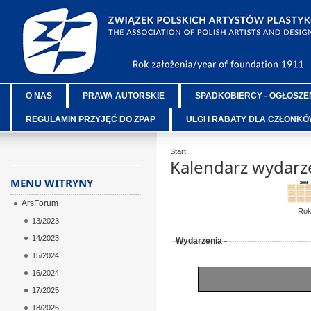
O NAS
PRAWA AUTORSKIE
SPADKOBIERCY - OGŁOSZE
REGULAMIN PRZYJĘĆ DO ZPAP
ULGI i RABATY DLA CZŁONK
Start
Kalendarz wydarz
MENU WITRYNY
ArsForum
Ro
13/2023
14/2023
Wydarzenia -
15/2024
16/2024
17/2025
18/2026