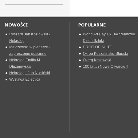
NOWOŚCI
POPULARNE
Ryszard Jan Kozłowski -
World Art Day 15 .04/ Światowy
Nekrolog
Dzień Sztuki
Malczewski w plenerze -
DROIT DE SUITE
Zaproszenie gościnne
Okreg Koszalińsko-Słupski
Nekrolog Emilia M.
Okręg Krakowski
Dłużniewska
100 lat... i Nowe Otwarcie!!!
Nekrolog - Jan Niksiński
Wystawa Eclectica