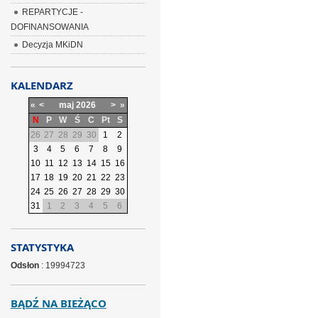
REPARTYCJE -
DOFINANSOWANIA
Decyzja MKiDN
KALENDARZ
«
<
maj
2026
>
»
N
P
W
Ś
C
Pt
S
26
27
28
29
30
1
2
3
4
5
6
7
8
9
10
11
12
13
14
15
16
17
18
19
20
21
22
23
24
25
26
27
28
29
30
31
1
2
3
4
5
6
STATYSTYKA
Odsłon
: 19994723
BĄDŹ NA BIEŻĄCO