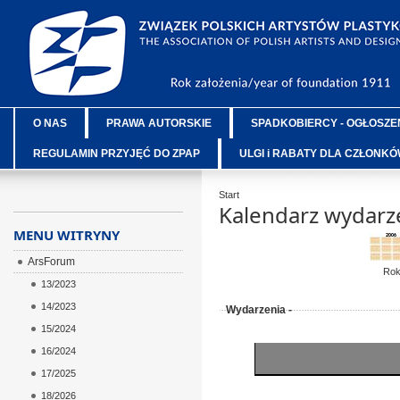
O NAS
PRAWA AUTORSKIE
SPADKOBIERCY - OGŁOSZE
REGULAMIN PRZYJĘĆ DO ZPAP
ULGI i RABATY DLA CZŁONK
Start
Kalendarz wydarz
MENU WITRYNY
ArsForum
Ro
13/2023
14/2023
Wydarzenia -
15/2024
16/2024
17/2025
18/2026