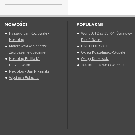
NOWOŚCI
POPULARNE
Ryszard Jan Kozłowski -
World Art Day 15 .04/ Światowy
Nekrolog
Dzień Sztuki
Malczewski w plenerze -
DROIT DE SUITE
Zaproszenie gościnne
Okreg Koszalińsko-Słupski
Nekrolog Emilia M.
Okręg Krakowski
Dłużniewska
100 lat... i Nowe Otwarcie!!!
Nekrolog - Jan Niksiński
Wystawa Eclectica