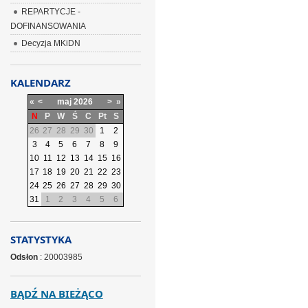
REPARTYCJE -
DOFINANSOWANIA
Decyzja MKiDN
KALENDARZ
«
<
maj
2026
>
»
N
P
W
Ś
C
Pt
S
26
27
28
29
30
1
2
3
4
5
6
7
8
9
10
11
12
13
14
15
16
17
18
19
20
21
22
23
24
25
26
27
28
29
30
31
1
2
3
4
5
6
STATYSTYKA
Odsłon
: 20003985
BĄDŹ NA BIEŻĄCO