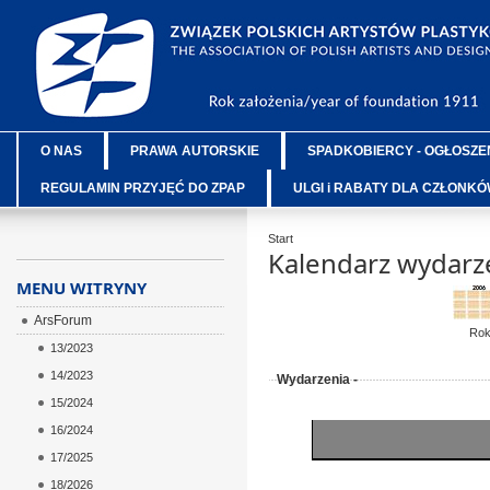
O NAS
PRAWA AUTORSKIE
SPADKOBIERCY - OGŁOSZE
REGULAMIN PRZYJĘĆ DO ZPAP
ULGI i RABATY DLA CZŁONK
Start
Kalendarz wydarz
MENU WITRYNY
ArsForum
Ro
13/2023
14/2023
Wydarzenia -
15/2024
16/2024
17/2025
18/2026