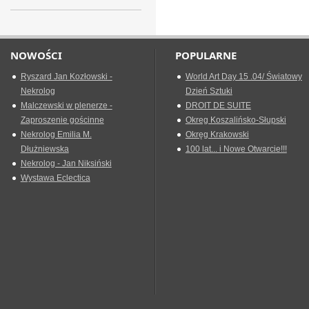
NOWOŚCI
POPULARNE
Ryszard Jan Kozłowski -
World Art Day 15 .04/ Światowy
Nekrolog
Dzień Sztuki
Malczewski w plenerze -
DROIT DE SUITE
Zaproszenie gościnne
Okreg Koszalińsko-Słupski
Nekrolog Emilia M.
Okręg Krakowski
Dłużniewska
100 lat... i Nowe Otwarcie!!!
Nekrolog - Jan Niksiński
Wystawa Eclectica