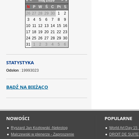
«
<
maj
2026
>
»
N
P
W
Ś
C
Pt
S
26
27
28
29
30
1
2
3
4
5
6
7
8
9
10
11
12
13
14
15
16
17
18
19
20
21
22
23
24
25
26
27
28
29
30
31
1
2
3
4
5
6
STATYSTYKA
Odsłon
: 19993023
BĄDŹ NA BIEŻĄCO
NOWOŚCI
POPULARNE
Ryszard Jan Kozłowski -Nekrolog
World Art Day 15 
Malczewski w plenerze - Zaproszenie
DROIT DE SUITE