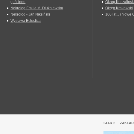
gościnne
Okreg Koszalińsk
Nekrolog Emilia M. Dłużniewska
Okręg Krakowski
Nekrolog - Jan Niksiński
100 lat... i Nowe 
Wystawa Eclectica
START!
ZAKŁAD