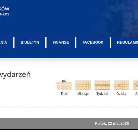
ENIA
BIULETYN
FINANSE
FACEBOOK
REGULAMIN
wydarzeń
Rok
Miesiąc
Tydzień
Dzisiaj
S
Piątek, 22 maj 2026