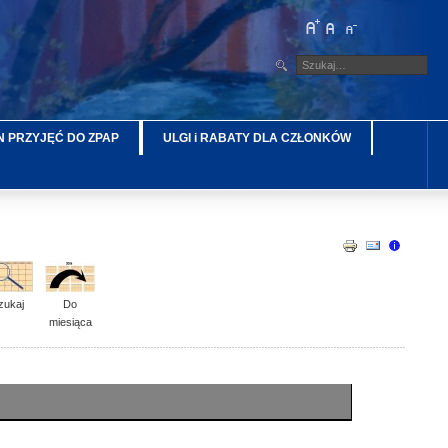
 PRZYJĘĆ DO ZPAP
ULGI i RABATY DLA CZŁONKÓW
zukaj
Do
miesiąca