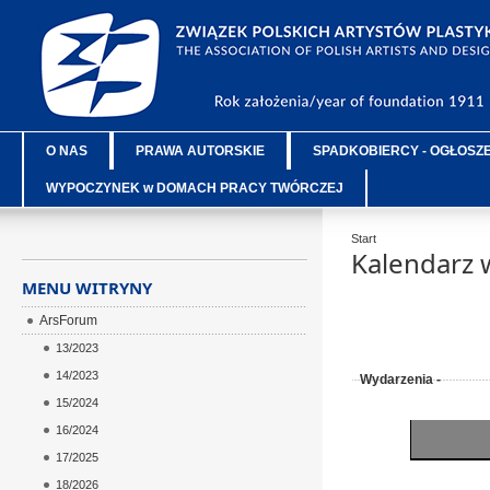
O NAS
PRAWA AUTORSKIE
SPADKOBIERCY - OGŁOSZ
WYPOCZYNEK w DOMACH PRACY TWÓRCZEJ
Start
Kalendarz 
MENU WITRYNY
ArsForum
13/2023
14/2023
Wydarzenia -
15/2024
16/2024
17/2025
18/2026