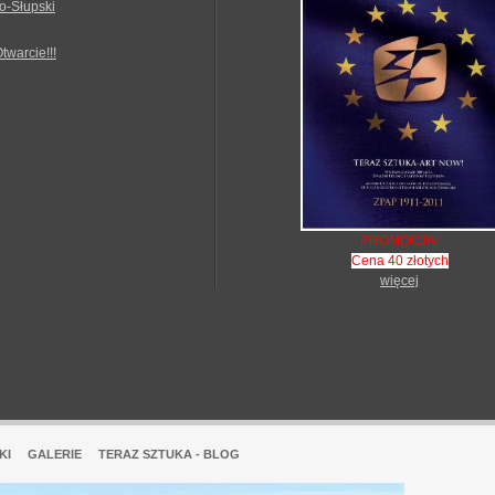
o-Słupski
Otwarcie!!!
PROMOCJA!
Cena 40 złotych
więcej
KI
GALERIE
TERAZ SZTUKA - BLOG