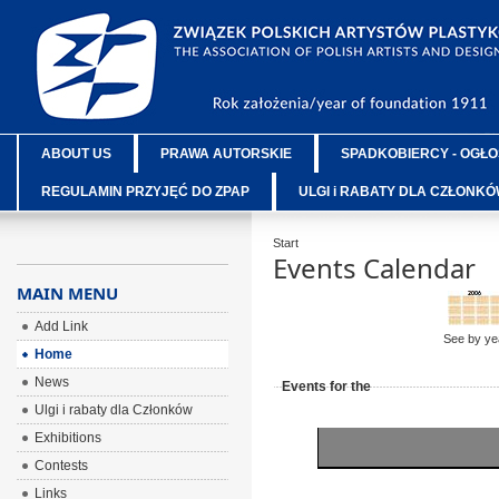
ABOUT US
PRAWA AUTORSKIE
SPADKOBIERCY - OGŁO
REGULAMIN PRZYJĘĆ DO ZPAP
ULGI i RABATY DLA CZŁONK
Start
Events Calendar
MAIN MENU
Add Link
See by ye
Home
News
Events for the
Ulgi i rabaty dla Członków
Exhibitions
Contests
Links