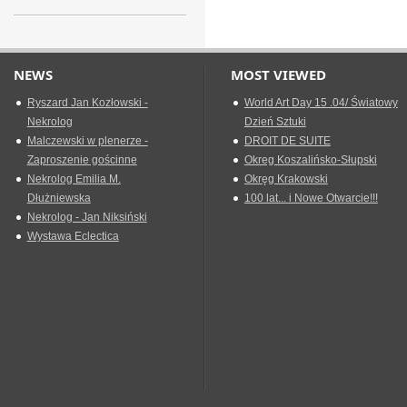
NEWS
MOST VIEWED
Ryszard Jan Kozłowski -
World Art Day 15 .04/ Światowy
Nekrolog
Dzień Sztuki
Malczewski w plenerze -
DROIT DE SUITE
Zaproszenie gościnne
Okreg Koszalińsko-Słupski
Nekrolog Emilia M.
Okręg Krakowski
Dłużniewska
100 lat... i Nowe Otwarcie!!!
Nekrolog - Jan Niksiński
Wystawa Eclectica