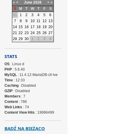
«
<
June
2026
>
»
S
M
T
W
T
F
S
31
1
2
3
4
5
6
7
8
9
10
11
12
13
14
15
16
17
18
19
20
21
22
23
24
25
26
27
28
29
30
1
2
3
4
STATS
OS
: Linux d
PHP
: 5.6.40
MySQL
: 11.4.12-MariaDB-cll-lve
Time
: 12:33
Caching
: Disabled
GZIP
: Disabled
Members
: 7
Content
: 786
Web Links
: 74
Content View Hits
: 19996499
BĄDŹ NA BIEŻĄCO