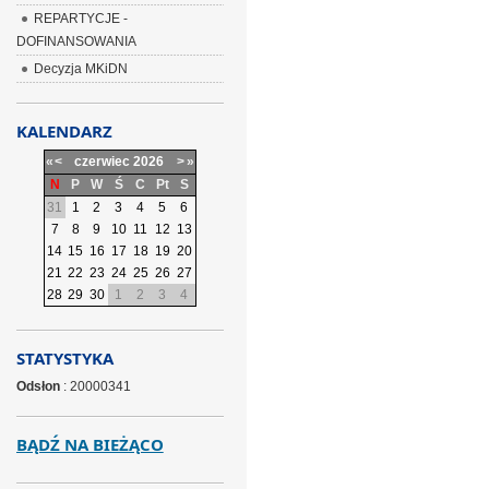
REPARTYCJE -
DOFINANSOWANIA
Decyzja MKiDN
KALENDARZ
«
<
czerwiec
2026
>
»
N
P
W
Ś
C
Pt
S
31
1
2
3
4
5
6
7
8
9
10
11
12
13
14
15
16
17
18
19
20
21
22
23
24
25
26
27
28
29
30
1
2
3
4
STATYSTYKA
Odsłon
: 20000341
BĄDŹ NA BIEŻĄCO