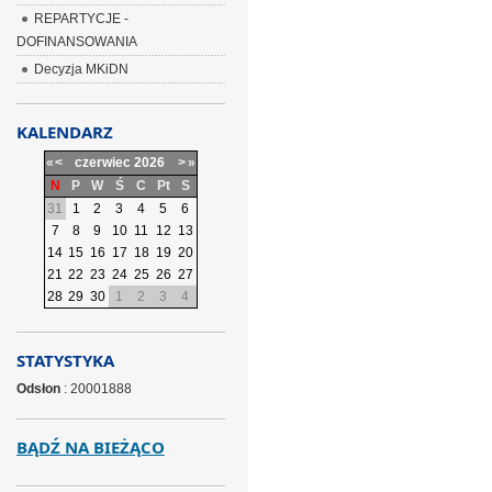
REPARTYCJE -
DOFINANSOWANIA
Decyzja MKiDN
KALENDARZ
«
<
czerwiec
2026
>
»
N
P
W
Ś
C
Pt
S
31
1
2
3
4
5
6
7
8
9
10
11
12
13
14
15
16
17
18
19
20
21
22
23
24
25
26
27
28
29
30
1
2
3
4
STATYSTYKA
Odsłon
: 20001888
BĄDŹ NA BIEŻĄCO