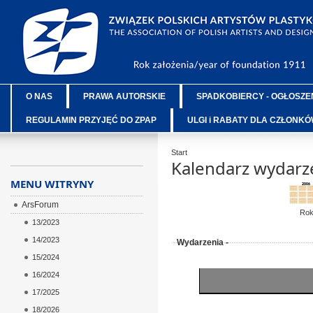
O NAS
PRAWA AUTORSKIE
SPADKOBIERCY - OGŁOSZE
REGULAMIN PRZYJĘĆ DO ZPAP
ULGI i RABATY DLA CZŁONK
Start
Kalendarz wydarz
MENU WITRYNY
ArsForum
Ro
13/2023
14/2023
Wydarzenia -
15/2024
16/2024
17/2025
18/2026