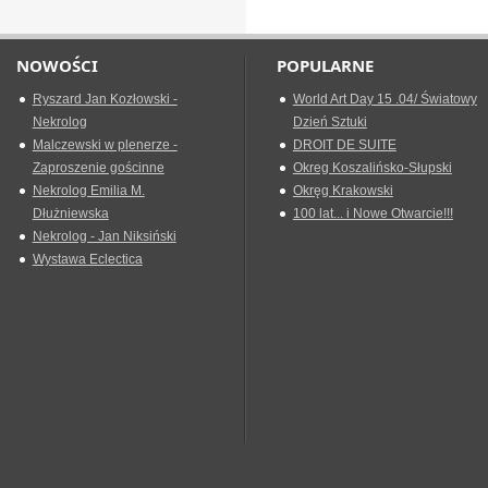
NOWOŚCI
POPULARNE
Ryszard Jan Kozłowski -
World Art Day 15 .04/ Światowy
Nekrolog
Dzień Sztuki
Malczewski w plenerze -
DROIT DE SUITE
Zaproszenie gościnne
Okreg Koszalińsko-Słupski
Nekrolog Emilia M.
Okręg Krakowski
Dłużniewska
100 lat... i Nowe Otwarcie!!!
Nekrolog - Jan Niksiński
Wystawa Eclectica