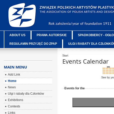
ABOUT US
PRAWA AUTORSKIE
SPADKOBIERCY - OGŁO
REGULAMIN PRZYJĘĆ DO ZPAP
ULGI i RABATY DLA CZŁONK
Start
Events Calendar
MAIN MENU
Add Link
See by ye
Home
News
Events for the
Ulgi i rabaty dla Członków
Exhibitions
Contests
Links