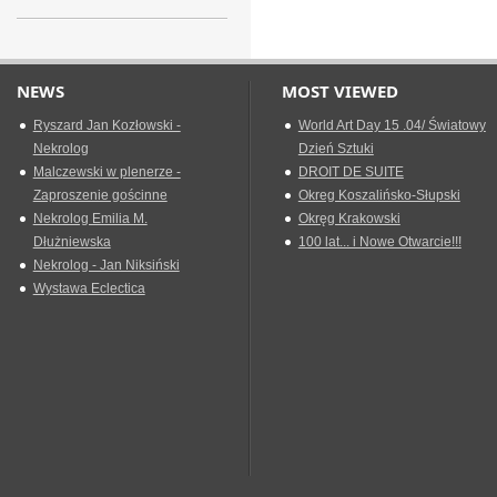
NEWS
MOST VIEWED
Ryszard Jan Kozłowski -
World Art Day 15 .04/ Światowy
Nekrolog
Dzień Sztuki
Malczewski w plenerze -
DROIT DE SUITE
Zaproszenie gościnne
Okreg Koszalińsko-Słupski
Nekrolog Emilia M.
Okręg Krakowski
Dłużniewska
100 lat... i Nowe Otwarcie!!!
Nekrolog - Jan Niksiński
Wystawa Eclectica