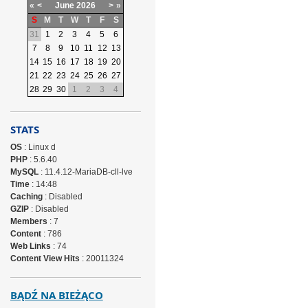
«
<
June
2026
>
»
S
M
T
W
T
F
S
31
1
2
3
4
5
6
7
8
9
10
11
12
13
14
15
16
17
18
19
20
21
22
23
24
25
26
27
28
29
30
1
2
3
4
STATS
OS
: Linux d
PHP
: 5.6.40
MySQL
: 11.4.12-MariaDB-cll-lve
Time
: 14:48
Caching
: Disabled
GZIP
: Disabled
Members
: 7
Content
: 786
Web Links
: 74
Content View Hits
: 20011324
BĄDŹ NA BIEŻĄCO