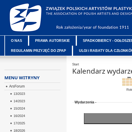
O NAS
PRAWA AUTORSKIE
SPADKOBIERCY - OGŁOSZE
REGULAMIN PRZYJĘĆ DO ZPAP
ULGI i RABATY DLA CZŁONK
Start
Kalendarz wydarz
MENU WITRYNY
ArsForum
Ro
13/2023
14/2023
Wydarzenia -
15/2024
16/2024
17/2025
18/2026