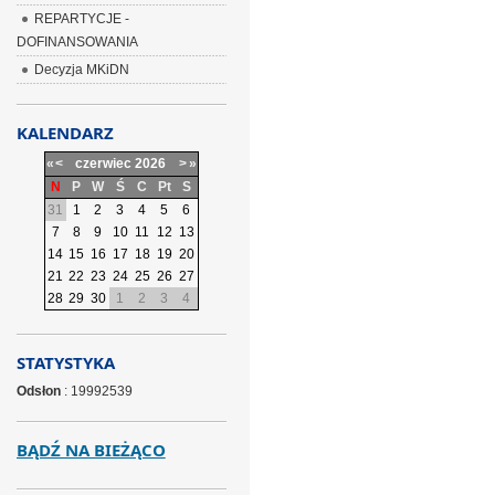
REPARTYCJE -
DOFINANSOWANIA
Decyzja MKiDN
KALENDARZ
«
<
czerwiec
2026
>
»
N
P
W
Ś
C
Pt
S
31
1
2
3
4
5
6
7
8
9
10
11
12
13
14
15
16
17
18
19
20
21
22
23
24
25
26
27
28
29
30
1
2
3
4
STATYSTYKA
Odsłon
: 19992539
BĄDŹ NA BIEŻĄCO