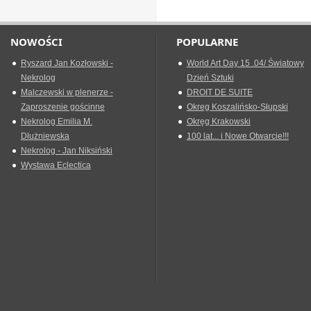
NOWOŚCI
POPULARNE
Ryszard Jan Kozłowski -
World Art Day 15 .04/ Światowy
Nekrolog
Dzień Sztuki
Malczewski w plenerze -
DROIT DE SUITE
Zaproszenie gościnne
Okreg Koszalińsko-Słupski
Nekrolog Emilia M.
Okręg Krakowski
Dłużniewska
100 lat... i Nowe Otwarcie!!!
Nekrolog - Jan Niksiński
Wystawa Eclectica