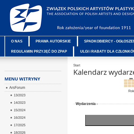
O NAS
PRAWA AUTORSKIE
SPADKOBIERCY - OGŁOSZE
REGULAMIN PRZYJĘĆ DO ZPAP
ULGI i RABATY DLA CZŁONK
Start
Kalendarz wydarz
MENU WITRYNY
ArsForum
Ro
13/2023
14/2023
Wydarzenia -
15/2024
16/2024
17/2025
18/2026