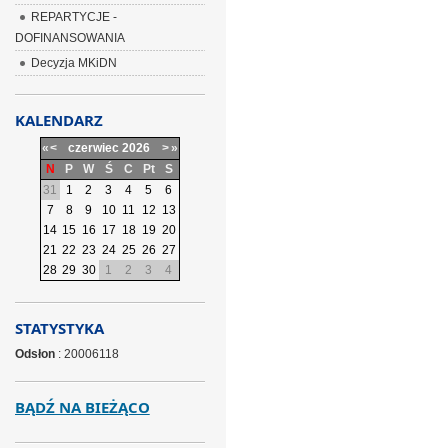
REPARTYCJE -
DOFINANSOWANIA
Decyzja MKiDN
KALENDARZ
«
<
czerwiec
2026
>
»
N
P
W
Ś
C
Pt
S
31
1
2
3
4
5
6
7
8
9
10
11
12
13
14
15
16
17
18
19
20
21
22
23
24
25
26
27
28
29
30
1
2
3
4
STATYSTYKA
Odsłon
: 20006118
BĄDŹ NA BIEŻĄCO