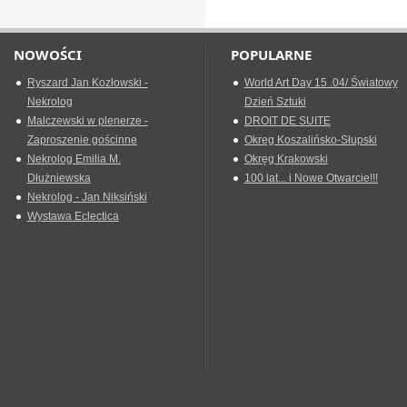
NOWOŚCI
POPULARNE
Ryszard Jan Kozłowski -
World Art Day 15 .04/ Światowy
Nekrolog
Dzień Sztuki
Malczewski w plenerze -
DROIT DE SUITE
Zaproszenie gościnne
Okreg Koszalińsko-Słupski
Nekrolog Emilia M.
Okręg Krakowski
Dłużniewska
100 lat... i Nowe Otwarcie!!!
Nekrolog - Jan Niksiński
Wystawa Eclectica