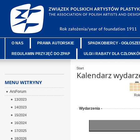
O NAS
PRAWA AUTORSKIE
SPADKOBIERCY - OGŁOSZE
REGULAMIN PRZYJĘĆ DO ZPAP
ULGI i RABATY DLA CZŁONK
Start
Kalendarz wydarz
MENU WITRYNY
ArsForum
Ro
13/2023
14/2023
Wydarzenia -
15/2024
16/2024
17/2025
18/2026