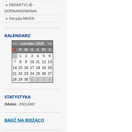
REPARTYCJE -
DOFINANSOWANIA
Decyzja MKiDN
KALENDARZ
«
<
czerwiec
2026
>
»
N
P
W
Ś
C
Pt
S
31
1
2
3
4
5
6
7
8
9
10
11
12
13
14
15
16
17
18
19
20
21
22
23
24
25
26
27
28
29
30
1
2
3
4
STATYSTYKA
Odsłon
: 20012487
BĄDŹ NA BIEŻĄCO