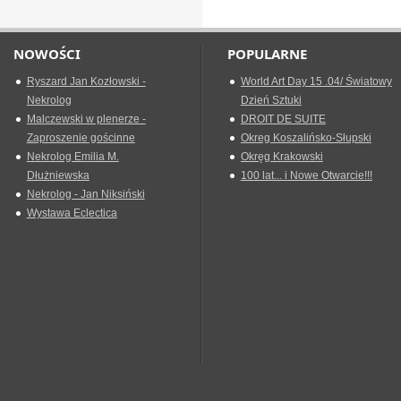
NOWOŚCI
POPULARNE
Ryszard Jan Kozłowski -
World Art Day 15 .04/ Światowy
Nekrolog
Dzień Sztuki
Malczewski w plenerze -
DROIT DE SUITE
Zaproszenie gościnne
Okreg Koszalińsko-Słupski
Nekrolog Emilia M.
Okręg Krakowski
Dłużniewska
100 lat... i Nowe Otwarcie!!!
Nekrolog - Jan Niksiński
Wystawa Eclectica