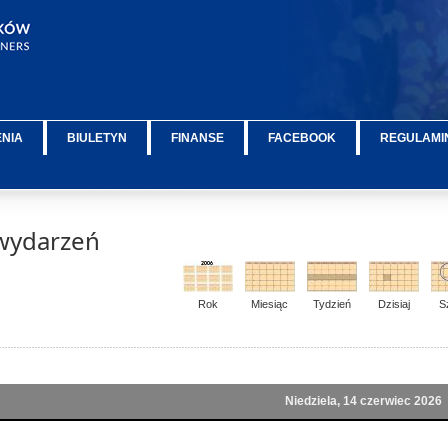
ENIA
BIULETYN
FINANSE
FACEBOOK
REGULAMIN
wydarzeń
Rok
Miesiąc
Tydzień
Dzisiaj
S
Niedziela, 14 czerwiec 2026