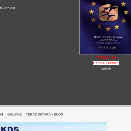
Otwarcie!!!
PROMOCJA!
Cena 40 złotych
więcej
KI
GALERIE
TERAZ SZTUKA - BLOG