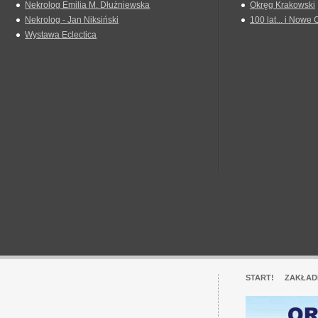
Nekrolog Emilia M. Dłużniewska
Okręg Krakowski
Nekrolog - Jan Niksiński
100 lat... i Nowe 
Wystawa Eclectica
START!
ZAKŁAD