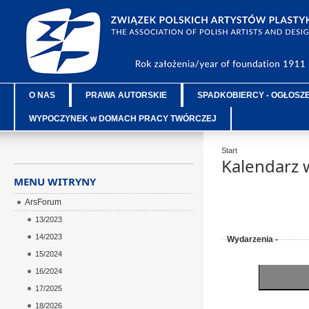
O NAS
PRAWA AUTORSKIE
SPADKOBIERCY - OGŁOSZ
WYPOCZYNEK w DOMACH PRACY TWÓRCZEJ
Start
Kalendarz 
MENU WITRYNY
ArsForum
13/2023
14/2023
Wydarzenia -
15/2024
16/2024
17/2025
18/2026