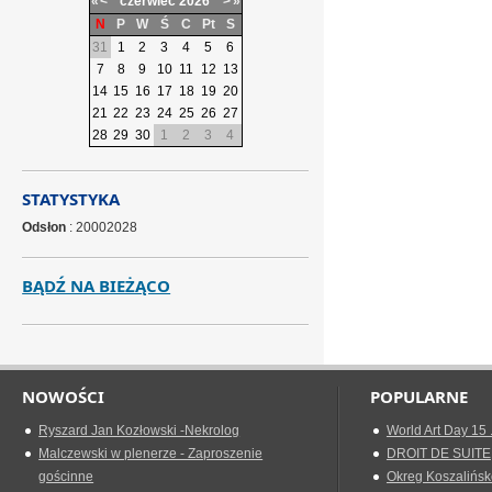
«
<
czerwiec
2026
>
»
N
P
W
Ś
C
Pt
S
31
1
2
3
4
5
6
7
8
9
10
11
12
13
14
15
16
17
18
19
20
21
22
23
24
25
26
27
28
29
30
1
2
3
4
STATYSTYKA
Odsłon
: 20002028
BĄDŹ NA BIEŻĄCO
NOWOŚCI
POPULARNE
Ryszard Jan Kozłowski -Nekrolog
World Art Day 15 
Malczewski w plenerze - Zaproszenie
DROIT DE SUITE
gościnne
Okreg Koszalińsk