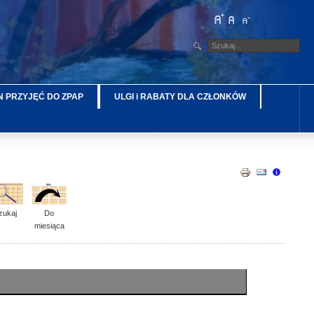
 PRZYJĘĆ DO ZPAP
ULGI i RABATY DLA CZŁONKÓW
zukaj
Do
miesiąca