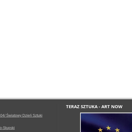
TERAZ SZTUKA - ART NOW
.04/ Światowy Dzień Sztuki
o-Słupski