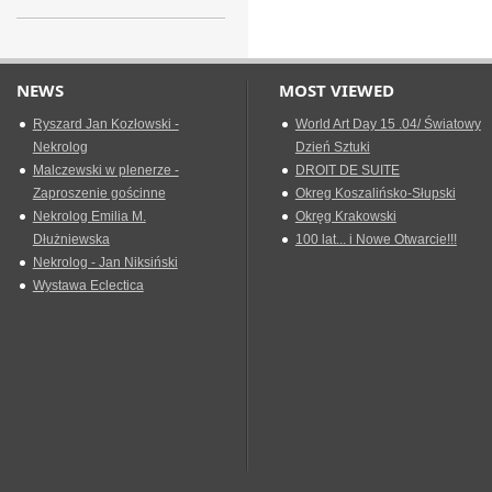
NEWS
MOST VIEWED
Ryszard Jan Kozłowski -
World Art Day 15 .04/ Światowy
Nekrolog
Dzień Sztuki
Malczewski w plenerze -
DROIT DE SUITE
Zaproszenie gościnne
Okreg Koszalińsko-Słupski
Nekrolog Emilia M.
Okręg Krakowski
Dłużniewska
100 lat... i Nowe Otwarcie!!!
Nekrolog - Jan Niksiński
Wystawa Eclectica