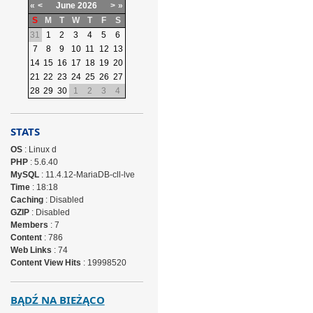
«
<
June
2026
>
»
S
M
T
W
T
F
S
31
1
2
3
4
5
6
7
8
9
10
11
12
13
14
15
16
17
18
19
20
21
22
23
24
25
26
27
28
29
30
1
2
3
4
STATS
OS
: Linux d
PHP
: 5.6.40
MySQL
: 11.4.12-MariaDB-cll-lve
Time
: 18:18
Caching
: Disabled
GZIP
: Disabled
Members
: 7
Content
: 786
Web Links
: 74
Content View Hits
: 19998520
BĄDŹ NA BIEŻĄCO