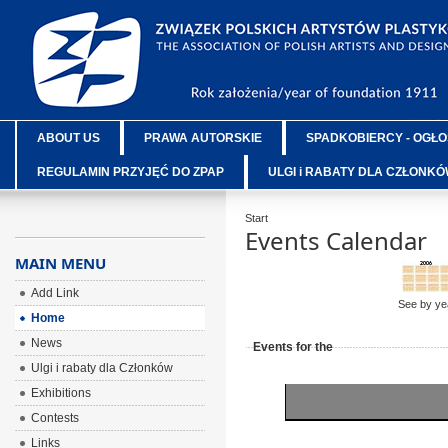
ABOUT US
PRAWA AUTORSKIE
SPADKOBIERCY - OGŁO
REGULAMIN PRZYJĘĆ DO ZPAP
ULGI i RABATY DLA CZŁONK
Start
Events Calendar
MAIN MENU
Add Link
See by ye
Home
News
Events for the
Ulgi i rabaty dla Członków
Exhibitions
Contests
Links