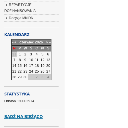
REPARTYCJE -
DOFINANSOWANIA
Decyzja MKiDN
KALENDARZ
«
<
czerwiec
2026
>
»
N
P
W
Ś
C
Pt
S
31
1
2
3
4
5
6
7
8
9
10
11
12
13
14
15
16
17
18
19
20
21
22
23
24
25
26
27
28
29
30
1
2
3
4
STATYSTYKA
Odsłon
: 20002914
BĄDŹ NA BIEŻĄCO