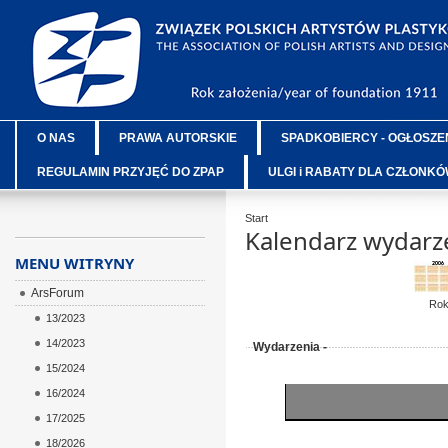
O NAS
PRAWA AUTORSKIE
SPADKOBIERCY - OGŁOSZE
REGULAMIN PRZYJĘĆ DO ZPAP
ULGI i RABATY DLA CZŁONK
Start
Kalendarz wydarz
MENU WITRYNY
ArsForum
Ro
13/2023
14/2023
Wydarzenia -
15/2024
16/2024
17/2025
18/2026