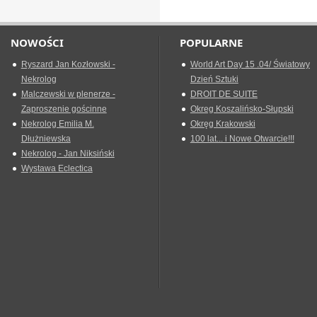
NOWOŚCI
POPULARNE
Ryszard Jan Kozłowski -
World Art Day 15 .04/ Światowy
Nekrolog
Dzień Sztuki
Malczewski w plenerze -
DROIT DE SUITE
Zaproszenie gościnne
Okreg Koszalińsko-Słupski
Nekrolog Emilia M.
Okręg Krakowski
Dłużniewska
100 lat... i Nowe Otwarcie!!!
Nekrolog - Jan Niksiński
Wystawa Eclectica