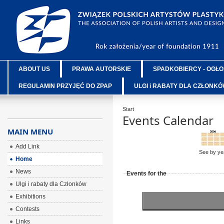
ABOUT US
PRAWA AUTORSKIE
SPADKOBIERCY - OGŁO
REGULAMIN PRZYJĘĆ DO ZPAP
ULGI i RABATY DLA CZŁONK
Start
Events Calendar
MAIN MENU
Add Link
See by ye
Home
News
Events for the
Ulgi i rabaty dla Członków
Exhibitions
Contests
Links