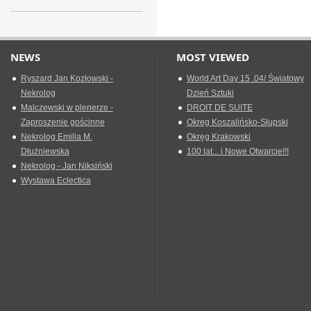
NEWS
MOST VIEWED
Ryszard Jan Kozłowski -
World Art Day 15 .04/ Światowy
Nekrolog
Dzień Sztuki
Malczewski w plenerze -
DROIT DE SUITE
Zaproszenie gościnne
Okreg Koszalińsko-Słupski
Nekrolog Emilia M.
Okręg Krakowski
Dłużniewska
100 lat... i Nowe Otwarcie!!!
Nekrolog - Jan Niksiński
Wystawa Eclectica