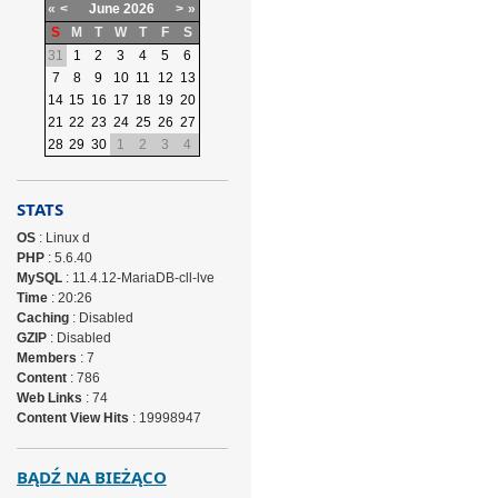
«
<
June
2026
>
»
S
M
T
W
T
F
S
31
1
2
3
4
5
6
7
8
9
10
11
12
13
14
15
16
17
18
19
20
21
22
23
24
25
26
27
28
29
30
1
2
3
4
STATS
OS
: Linux d
PHP
: 5.6.40
MySQL
: 11.4.12-MariaDB-cll-lve
Time
: 20:26
Caching
: Disabled
GZIP
: Disabled
Members
: 7
Content
: 786
Web Links
: 74
Content View Hits
: 19998947
BĄDŹ NA BIEŻĄCO