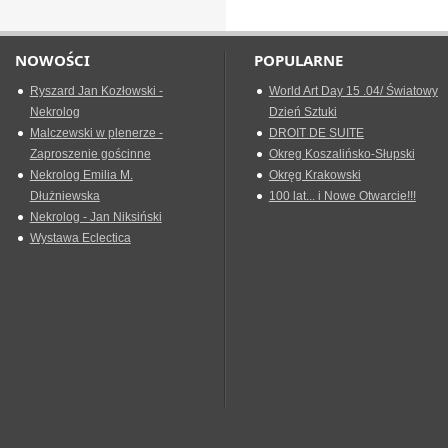
NOWOŚCI
POPULARNE
Ryszard Jan Kozłowski -
World Art Day 15 .04/ Światowy
Nekrolog
Dzień Sztuki
Malczewski w plenerze -
DROIT DE SUITE
Zaproszenie gościnne
Okreg Koszalińsko-Słupski
Nekrolog Emilia M.
Okręg Krakowski
Dłużniewska
100 lat... i Nowe Otwarcie!!!
Nekrolog - Jan Niksiński
Wystawa Eclectica