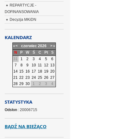
REPARTYCJE -
DOFINANSOWANIA
Decyzja MKiDN
KALENDARZ
«
<
czerwiec
2026
>
»
N
P
W
Ś
C
Pt
S
31
1
2
3
4
5
6
7
8
9
10
11
12
13
14
15
16
17
18
19
20
21
22
23
24
25
26
27
28
29
30
1
2
3
4
STATYSTYKA
Odsłon
: 20006715
BĄDŹ NA BIEŻĄCO