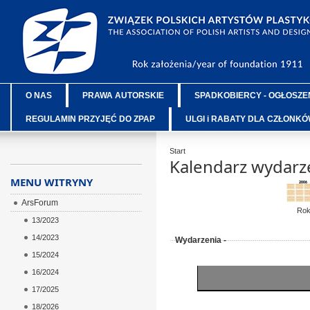
O NAS
PRAWA AUTORSKIE
SPADKOBIERCY - OGŁOSZE
REGULAMIN PRZYJĘĆ DO ZPAP
ULGI i RABATY DLA CZŁONK
Start
Kalendarz wydarz
MENU WITRYNY
ArsForum
Ro
13/2023
14/2023
Wydarzenia -
15/2024
16/2024
17/2025
18/2026